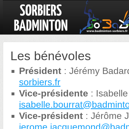
Les bénévoles
Président
: Jérémy Bada
sorbiers.fr
Vice-présidente
: Isabelle
isabelle.bourrat@badminto
Vice-président
: Jérôme 
jerome.jacquemond@badmi