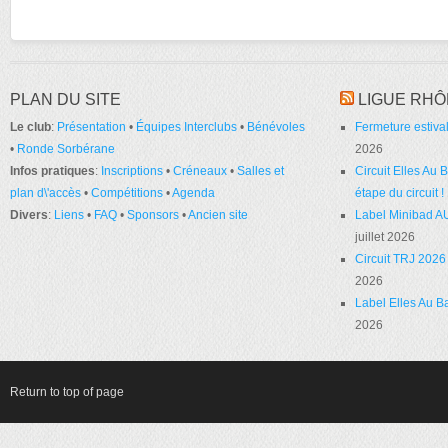
PLAN DU SITE
LIGUE RHÔ
Le club
:
Présentation
•
Équipes Interclubs
•
Bénévoles
Fermeture estival
•
Ronde Sorbérane
2026
Infos pratiques
:
Inscriptions
•
Créneaux
•
Salles et
Circuit Elles Au
plan d\'accès
•
Compétitions
•
Agenda
étape du circuit !
Divers
:
Liens
•
FAQ
•
Sponsors
•
Ancien site
Label Minibad A
juillet 2026
Circuit TRJ 2026 
2026
Label Elles Au Ba
2026
Return to top of page