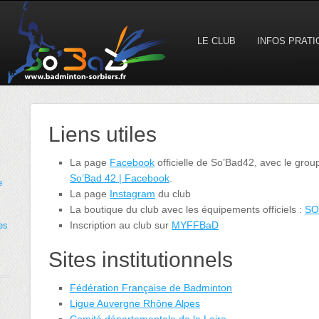
LE CLUB
INFOS PRAT
Liens utiles
La page
Facebook
officielle de So’Bad42, avec le gr
So’Bad 42 | Facebook
.
e
La page
Instagram
du club
La boutique du club avec les équipements officiels :
SO
Inscription au club sur
MYFFBaD
es
Sites institutionnels
Fédération Française de Badminton
Ligue Auvergne Rhône Alpes