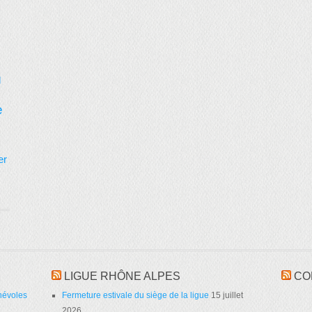
d
e
er
LIGUE RHÔNE ALPES
CO
névoles
Fermeture estivale du siège de la ligue
15 juillet
2026