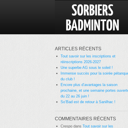
ARTICLES RÉCENTS
Tout savoir sur les inscriptions et
réinscriptions 2026-2027
Une superbe AG sous le soleil !
Immense succès pour la soirée pétanqu
du club !
Encore plus d’avantages la saison
prochaine, et une semaine portes ouvert
du 22 au 26 juin !
So’Bad est de retour à Sanilhac !
COMMENTAIRES RÉCENTS
Crespo
dans
Tout savoir sur les