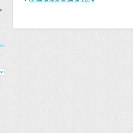
Comité départementale de la Loire
on
025