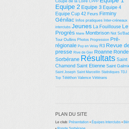
Equipe 1
Coupe de la Loire
CPPP
Equipe 2
Equipe 3
Equipe 4
Firminy
Equipe Cup 42
Feurs
Génilac
Infos pratiques
Inter-créneaux
Jeunes
Le
La Fouillouse
interclubs
Progrès
Montbrison
Not So'Ba
Mairie
Pré-
Tour
Oullins
Photos
Progression
régionale
Revue d
R3
Puy en Velay
presse
Roanne
Ronde
Rive de Gier
Résultats
Sorbérane
Saint
Saint Etienne
Chamond
Saint Galmi
Saint Joseph
Saint Marcellin
Statistiques
TDJ
Téléthon
Valence
Vétérans
Top
PLAN DU SITE
Le club
:
Présentation
•
Équipes Interclubs
•
Bé
•
Ronde Sorbérane