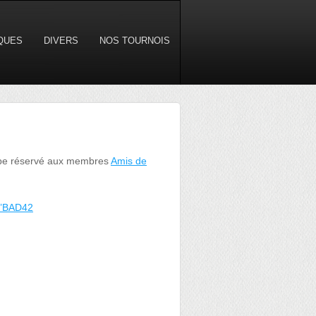
IQUES
DIVERS
NOS TOURNOIS
oupe réservé aux membres
Amis de
’BAD42