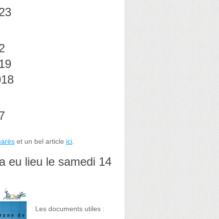
023
2
019
018
7
lmarès
et un bel article
ici
.
 a eu lieu le samedi 14
Les documents utiles :