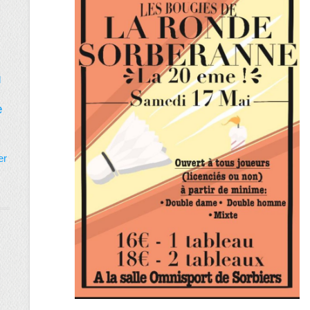
d
e
er