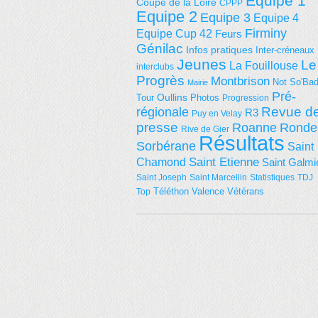
Equipe 1
Coupe de la Loire
CPPP
Equipe 2
Equipe 3
Equipe 4
Firminy
Equipe Cup 42
Feurs
Génilac
Infos pratiques
Inter-créneaux
Jeunes
Le
La Fouillouse
interclubs
Progrès
Montbrison
Not So'Ba
Mairie
Pré-
Tour
Oullins
Photos
Progression
régionale
Revue d
R3
Puy en Velay
presse
Roanne
Ronde
Rive de Gier
Résultats
Sorbérane
Saint
Saint Etienne
Chamond
Saint Galmi
Saint Joseph
Saint Marcellin
Statistiques
TDJ
Téléthon
Valence
Vétérans
Top