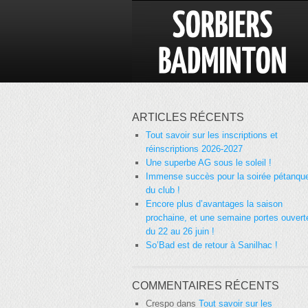
ARTICLES RÉCENTS
Tout savoir sur les inscriptions et
réinscriptions 2026-2027
Une superbe AG sous le soleil !
Immense succès pour la soirée pétanqu
du club !
Encore plus d’avantages la saison
prochaine, et une semaine portes ouvert
du 22 au 26 juin !
So’Bad est de retour à Sanilhac !
COMMENTAIRES RÉCENTS
Crespo
dans
Tout savoir sur les