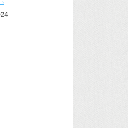
.fr
.
024