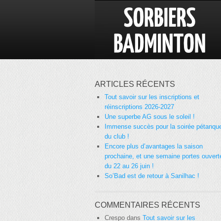
ARTICLES RÉCENTS
Tout savoir sur les inscriptions et
réinscriptions 2026-2027
Une superbe AG sous le soleil !
Immense succès pour la soirée pétanqu
du club !
Encore plus d’avantages la saison
prochaine, et une semaine portes ouvert
du 22 au 26 juin !
So’Bad est de retour à Sanilhac !
COMMENTAIRES RÉCENTS
Crespo
dans
Tout savoir sur les