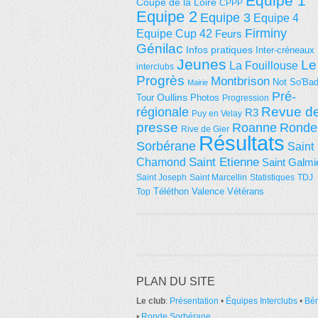
Equipe 1
Coupe de la Loire
CPPP
Equipe 2
Equipe 3
Equipe 4
Firminy
Equipe Cup 42
Feurs
Génilac
Infos pratiques
Inter-créneaux
Jeunes
Le
La Fouillouse
interclubs
Progrès
Montbrison
Not So'Ba
Mairie
Pré-
Tour
Oullins
Photos
Progression
régionale
Revue d
R3
Puy en Velay
presse
Roanne
Ronde
Rive de Gier
Résultats
Sorbérane
Saint
Saint Etienne
Chamond
Saint Galmi
Saint Joseph
Saint Marcellin
Statistiques
TDJ
Téléthon
Valence
Vétérans
Top
PLAN DU SITE
Le club
:
Présentation
•
Équipes Interclubs
•
Bé
•
Ronde Sorbérane