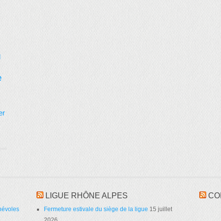
d
e
er
LIGUE RHÔNE ALPES
CO
névoles
Fermeture estivale du siège de la ligue
15 juillet
2026