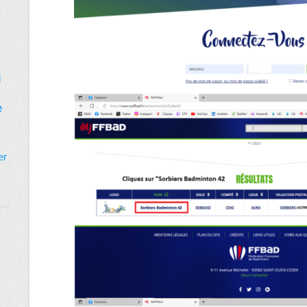
d
e
er