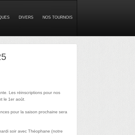
IQUES
DIVERS
NOS TOURNOIS
25
ante. Les réinscriptions pour nos
t le 1er août.
cences pour la saison prochaine sera
ardi soir avec Théophane (notre