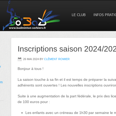
LE CLUB
INFOS PRAT
Inscriptions saison 2024/20
26 MAI 2024
BY
CLÉMENT ROMIER
e
Bonjour à tous !
La saison touche à sa fin et il est temps de préparer la suiv
es
adhérents sont ouvertes ! Les nouvelles inscriptions ouvriron
Suite à une augmentation de la part fédérale, le prix des li
de 100 euros pour :
Les enfants avec un créneau de 1h30 par semaine le m