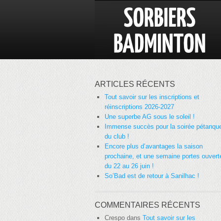
ARTICLES RÉCENTS
Tout savoir sur les inscriptions et
réinscriptions 2026-2027
Une superbe AG sous le soleil !
Immense succès pour la soirée pétanqu
du club !
Encore plus d’avantages la saison
prochaine, et une semaine portes ouvert
du 22 au 26 juin !
So’Bad est de retour à Sanilhac !
COMMENTAIRES RÉCENTS
Crespo
dans
Tout savoir sur les