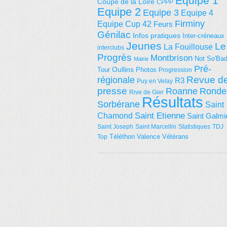
Equipe 1
Coupe de la Loire
CPPP
Equipe 2
Equipe 3
Equipe 4
Firminy
Equipe Cup 42
Feurs
Génilac
Infos pratiques
Inter-créneaux
Jeunes
Le
La Fouillouse
interclubs
Progrès
Montbrison
Not So'Ba
Mairie
Pré-
Tour
Oullins
Photos
Progression
régionale
Revue d
R3
Puy en Velay
presse
Roanne
Ronde
Rive de Gier
Résultats
Sorbérane
Saint
Saint Etienne
Chamond
Saint Galmi
Saint Joseph
Saint Marcellin
Statistiques
TDJ
Téléthon
Valence
Vétérans
Top