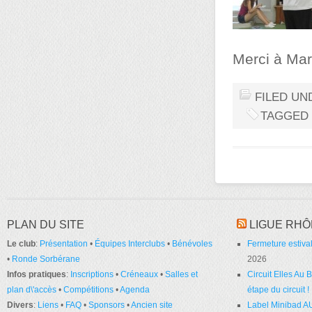
Merci à Mari
FILED UN
TAGGED
PLAN DU SITE
LIGUE RHÔ
Le club
:
Présentation
•
Équipes Interclubs
•
Bénévoles
Fermeture estival
•
Ronde Sorbérane
2026
Infos pratiques
:
Inscriptions
•
Créneaux
•
Salles et
Circuit Elles Au
plan d\'accès
•
Compétitions
•
Agenda
étape du circuit !
Divers
:
Liens
•
FAQ
•
Sponsors
•
Ancien site
Label Minibad A