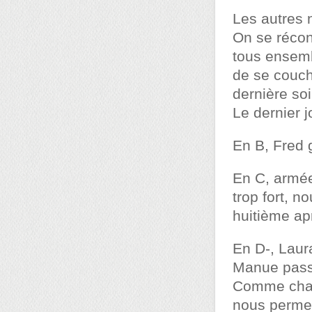
Les autres 
On se récon
tous ensemb
de se couche
dernière so
Le dernier j
En B, Fred 
En C, armée
trop fort, 
huitième ap
En D-, Laur
Manue passe
Comme chaqu
nous permet