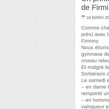
de Firm
18 MARS 2
Comme chaqu
près) avec 
Firminy.
Nous étions
gymnase de 
niveau rele
Et malgré l
Sorbérans on
Le samedi e
– en dame C,
remporté un
– en homme 
vainqueur e