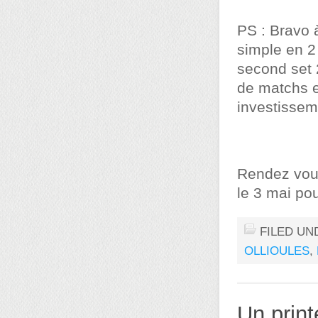
PS : Bravo 
simple en 2 
second set 2
de matchs en
investissem
Rendez vous
le 3 mai pou
FILED UN
OLLIOULES
,
Un print