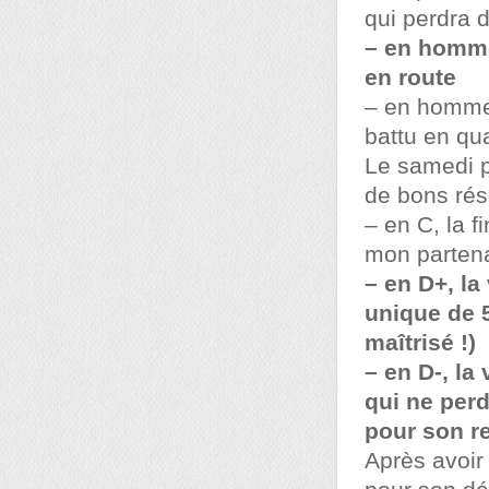
qui perdra 
– en homme 
en route
– en homme 
battu en qua
Le samedi po
de bons résu
– en C, la f
mon parten
– en D+, la
unique de 
maîtrisé !)
– en D-, la
qui ne perd
pour son re
Après avoir