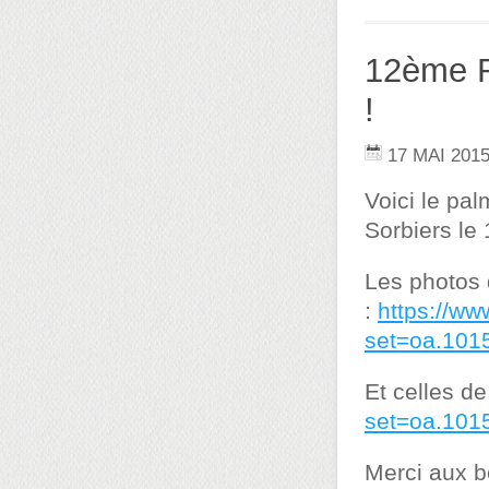
12ème R
!
17 MAI 201
Voici le pa
Sorbiers le
Les photos
:
https://w
set=oa.10
Et celles de
set=oa.10
Merci aux b