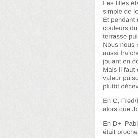
Les filles é
simple de le
Et pendant q
couleurs du
terrasse pui
Nous nous r
aussi fraîc
jouant en d
Mais il faut
valeur puis
plutôt déce
En C, Fred/
alors que J
En D+, Pabl
était proche