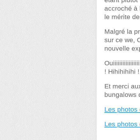
étant plutôt
accroché à l
le mérite de
Malgré la p
sur ce we, 
nouvelle ex
Ouiiiiiiiiiiiiiiiiiiii
! Hihihihihi !
Et merci au
bungalows q
Les photos
Les photos 