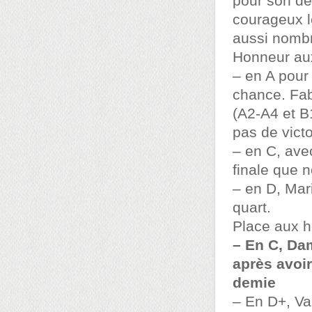
pour son dé
courageux l
aussi nombr
Honneur au
– en A pour 
chance. Fab
(A2-A4 et B
pas de victo
– en C, ave
finale que 
– en D, Mar
quart.
Place aux 
– En C, Da
après avoir
demie
– En D+, Val