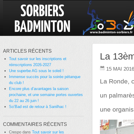
ARTICLES RÉCENTS
La 13èm
Tout savoir sur les inscriptions et
réinscriptions 2026-2027
15 MAI 201
Une superbe AG sous le soleil !
Immense succès pour la soirée pétanque
La Ronde, c’
du club !
Encore plus d’avantages la saison
un palmarè
prochaine, et une semaine portes ouvertes
du 22 au 26 juin !
So’Bad est de retour à Sanilhac !
une organis
COMMENTAIRES RÉCENTS
Crespo
dans
Tout savoir sur les