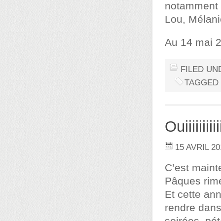
notamment à
Lou, Mélani
Au 14 mai 2
FILED UN
TAGGED
Ouiiiiiiiiii
15 AVRIL 20
C’est maint
Pâques rime
Et cette an
rendre dans 