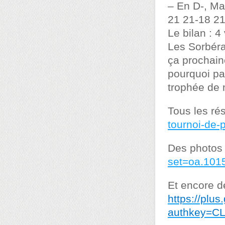
– En D-, Ma
21 21-18 21
Le bilan : 4
Les Sorbéra
ça prochain
pourquoi pas
trophée de 
Tous les rés
tournoi-de-
Des photos
set=oa.101
Et encore d
https://pl
authkey=C