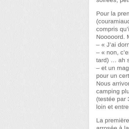
soirées, pé
Pour la pre
(couramiaud
compris qu’
Nooooord. M
– « J’ai do
– « non, c’e
tard) … ah si
– et un mag
pour un cert
Nous arrivo
camping plu
(testée par 
loin et entr
La première
arrosée à l