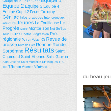
Equipe 1
Coupe de la Loire
CPPP
Equipe 2
Equipe 3
Equipe 4
Firminy
Equipe Cup 42
Feurs
Génilac
Infos pratiques
Inter-créneaux
Jeunes
Le
La Fouillouse
interclubs
Progrès
Montbrison
Not So'Bad
Mairie
Pré-
Tour
Oullins
Photos
Progression
régionale
Revue de
R3
Puy en Velay
presse
Roanne
Ronde
Rive de Gier
Résultats
Sorbérane
Saint
Saint Etienne
Chamond
Saint Galmier
Saint Joseph
Saint Marcellin
Statistiques
TDJ
Téléthon
Valence
Vétérans
Top
du beau jeu