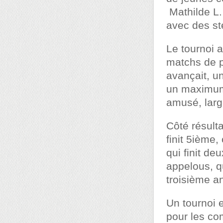
Mathilde L.
avec des st
Le tournoi 
matchs de p
avançait, u
un maximum 
amusé, larg
Côté résulta
finit 5ième,
qui finit de
appelous, q
troisième an
Un tournoi e
pour les co