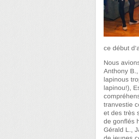
ce début d’
Nous avion
Anthony B., 
lapinous tr
lapinou!), E
compréhensi
tranvestie 
et des très 
de gonflés 
Gérald L., 
de jeunes c