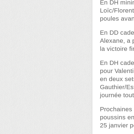
En DH minim
Loïc/Florent
poules avan
En DD cadet
Alexane, a 
la victoire f
En DH cadets
pour Valenti
en deux sets
Gauthier/Es
journée tou
Prochaines 
poussins en
25 janvier 