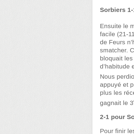
Sorbiers 1
Ensuite le 
facile (21-1
de Feurs n’h
smatcher. C
bloquait le
d’habitude e
Nous perdio
appuyé et p
plus les ré
gagnait le 3
2-1 pour So
Pour finir 