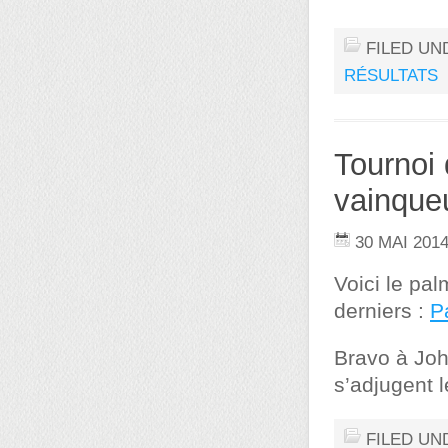
FILED UN
RÉSULTATS
Tournoi 
vainqueu
30 MAI 201
Voici le pa
derniers :
P
Bravo à Joh
s’adjugent 
FILED UN