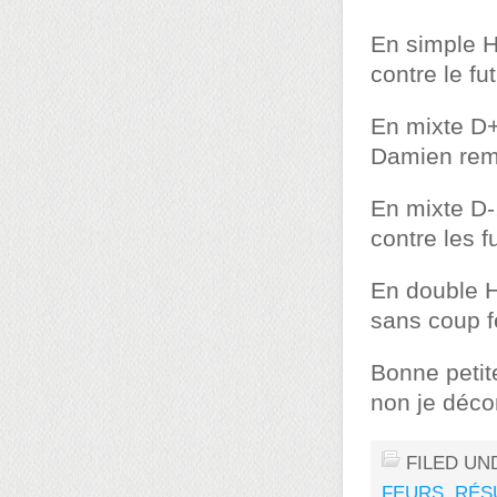
En simple 
contre le fu
En mixte D+
Damien remp
En mixte D-
contre les f
En double 
sans coup 
Bonne petite
non je déco
FILED UN
FEURS
,
RÉS