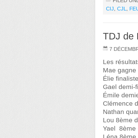
FILED UN
CIJ
,
CJL
,
FE
TDJ de 
7 DÉCEMBR
Les résulta
Mae gagne l
Élie finalis
Gael demi-f
Émile demi
Clémence d
Nathan quar
Lou 8ème de
Yael 8ème 
Léna 8ème 