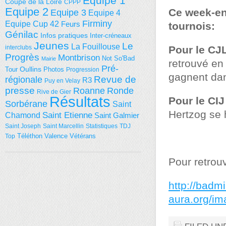
Equipe 1
Coupe de la Loire
CPPP
Equipe 2
Ce week-en
Equipe 3
Equipe 4
Firminy
Equipe Cup 42
Feurs
tournois:
Génilac
Infos pratiques
Inter-créneaux
Jeunes
Le
La Fouillouse
interclubs
Pour le CJ
Progrès
Montbrison
Not So'Bad
Mairie
retrouvé en
Pré-
Tour
Oullins
Photos
Progression
gagnent dan
régionale
Revue de
R3
Puy en Velay
presse
Roanne
Ronde
Rive de Gier
Résultats
Pour le CI
Sorbérane
Saint
Hertzog se 
Saint Etienne
Chamond
Saint Galmier
Saint Joseph
Saint Marcellin
Statistiques
TDJ
Téléthon
Valence
Vétérans
Top
Pour retrouv
http://badm
aura.org/im