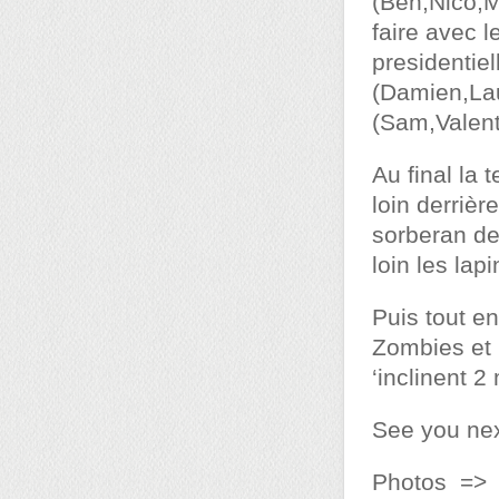
(Ben,Nico,M
faire avec 
presidentie
(Damien,Lau
(Sam,Valent
Au final la 
loin derrièr
sorberan de
loin les lap
Puis tout en
Zombies et l
‘inclinent 2
See you nex
Photos =>