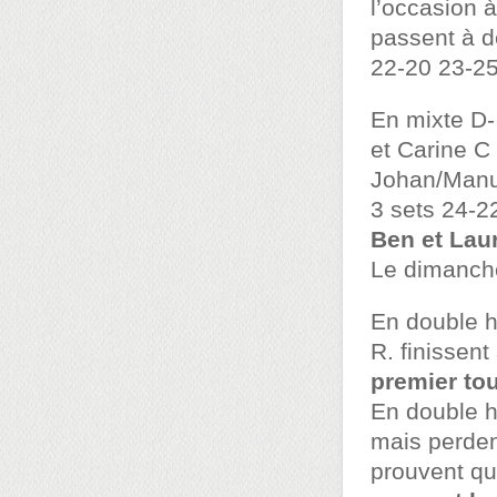
l’occasion à
passent à d
22-20 23-25
En mixte D-
et Carine C 
Johan/Manue
3 sets 24-2
Ben et Lau
Le dimanche
En double h
R. finissen
premier to
En double h
mais perden
prouvent qu