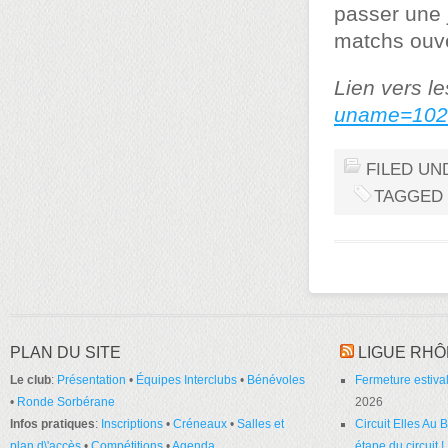
passer une 
matchs ouve
Lien vers l
uname=102
FILED UN
TAGGED
PLAN DU SITE
LIGUE RHÔ
Le club
:
Présentation
•
Équipes Interclubs
•
Bénévoles
Fermeture estival
•
Ronde Sorbérane
2026
Infos pratiques
:
Inscriptions
•
Créneaux
•
Salles et
Circuit Elles Au
plan d\'accès
•
Compétitions
•
Agenda
étape du circuit !