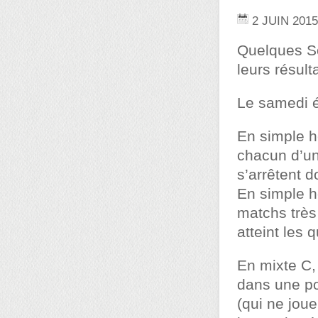
2 JUIN 2015
Quelques So
leurs résulta
Le samedi ét
En simple
chacun d’un
s’arrêtent d
En simple h
matchs très
atteint les q
En mixte C,
dans une po
(qui ne jou