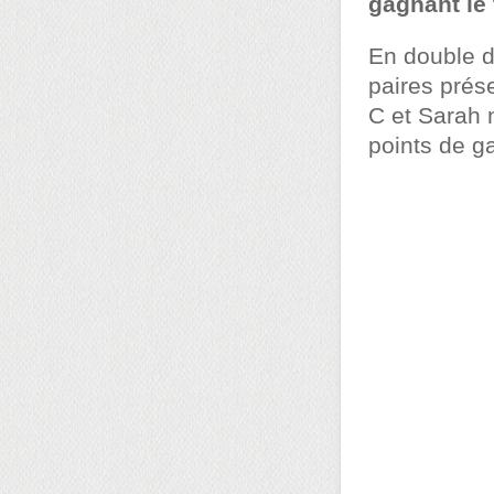
gagnant le 
En double d
paires prés
C et Sarah 
points de ga