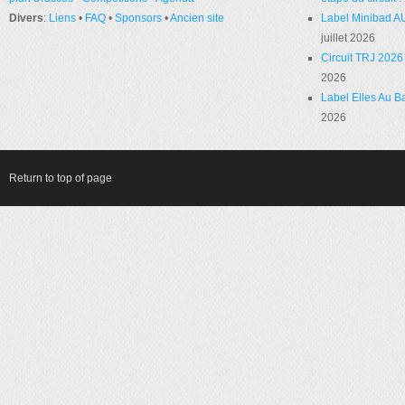
Divers
:
Liens
•
FAQ
•
Sponsors
•
Ancien site
Label Minibad A
juillet 2026
Circuit TRJ 2026 
2026
Label Elles Au Ba
2026
Return to top of page