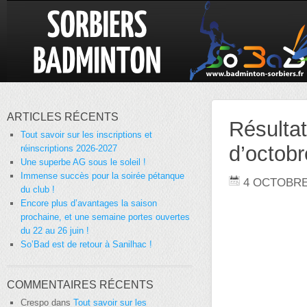
ARTICLES RÉCENTS
Résulta
Tout savoir sur les inscriptions et
d’octob
réinscriptions 2026-2027
Une superbe AG sous le soleil !
Immense succès pour la soirée pétanque
4 OCTOBRE
du club !
Encore plus d’avantages la saison
prochaine, et une semaine portes ouvertes
du 22 au 26 juin !
So’Bad est de retour à Sanilhac !
COMMENTAIRES RÉCENTS
Crespo
dans
Tout savoir sur les