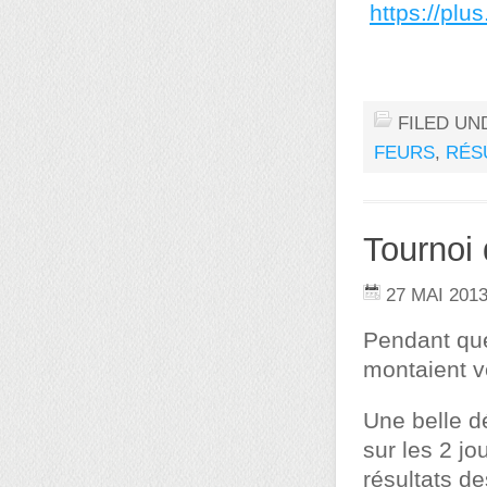
https://p
FILED UN
FEURS
,
RÉS
Tournoi
27 MAI 201
Pendant que 
montaient ve
Une belle d
sur les 2 jo
résultats d