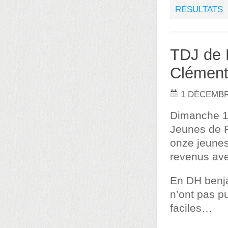
RÉSULTATS
TDJ de F
Clément
1 DÉCEMBR
Dimanche 1e
Jeunes de F
onze jeunes
revenus ave
En DH benj
n’ont pas p
faciles…