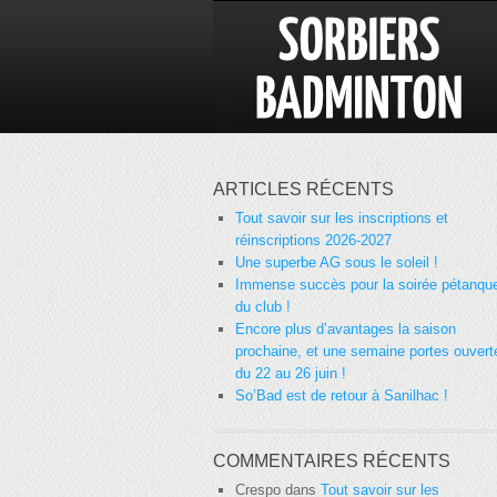
ARTICLES RÉCENTS
Tout savoir sur les inscriptions et
réinscriptions 2026-2027
Une superbe AG sous le soleil !
Immense succès pour la soirée pétanqu
du club !
Encore plus d’avantages la saison
prochaine, et une semaine portes ouvert
du 22 au 26 juin !
So’Bad est de retour à Sanilhac !
COMMENTAIRES RÉCENTS
Crespo
dans
Tout savoir sur les