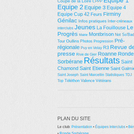
Equipe 1
Coupe de la Loire
CPPP
Equipe 2
Equipe 3
Equipe 4
Firminy
Equipe Cup 42
Feurs
Génilac
Infos pratiques
Inter-créneaux
Jeunes
Le
La Fouillouse
interclubs
Progrès
Montbrison
Not So'Ba
Mairie
Pré-
Tour
Oullins
Photos
Progression
régionale
Revue d
R3
Puy en Velay
presse
Roanne
Ronde
Rive de Gier
Résultats
Sorbérane
Saint
Saint Etienne
Chamond
Saint Galmi
Saint Joseph
Saint Marcellin
Statistiques
TDJ
Téléthon
Valence
Vétérans
Top
PLAN DU SITE
Le club
:
Présentation
•
Équipes Interclubs
•
Bé
•
Ronde Sorbérane