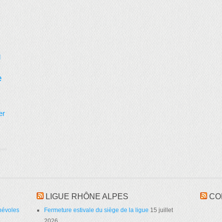
d
e
er
LIGUE RHÔNE ALPES
CO
névoles
Fermeture estivale du siège de la ligue
15 juillet
2026