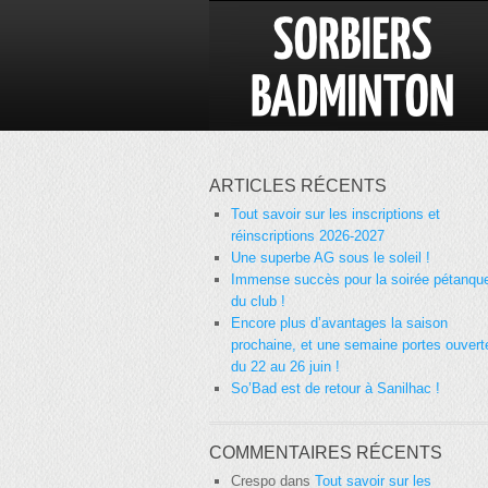
ARTICLES RÉCENTS
Tout savoir sur les inscriptions et
réinscriptions 2026-2027
Une superbe AG sous le soleil !
Immense succès pour la soirée pétanqu
du club !
Encore plus d’avantages la saison
prochaine, et une semaine portes ouvert
du 22 au 26 juin !
So’Bad est de retour à Sanilhac !
COMMENTAIRES RÉCENTS
Crespo
dans
Tout savoir sur les