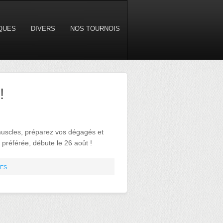
IQUES
DIVERS
NOS TOURNOIS
!
 muscles, préparez vos dégagés et
 préférée, débute le 26 août !
UES