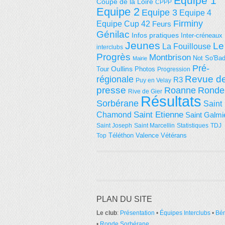
Equipe 1
Coupe de la Loire
CPPP
Equipe 2
Equipe 3
Equipe 4
Firminy
Equipe Cup 42
Feurs
Génilac
Infos pratiques
Inter-créneaux
Jeunes
Le
La Fouillouse
interclubs
Progrès
Montbrison
Not So'Ba
Mairie
Pré-
Tour
Oullins
Photos
Progression
régionale
Revue d
R3
Puy en Velay
presse
Roanne
Ronde
Rive de Gier
Résultats
Sorbérane
Saint
Saint Etienne
Chamond
Saint Galmi
Saint Joseph
Saint Marcellin
Statistiques
TDJ
Téléthon
Valence
Vétérans
Top
PLAN DU SITE
Le club
:
Présentation
•
Équipes Interclubs
•
Bé
•
Ronde Sorbérane