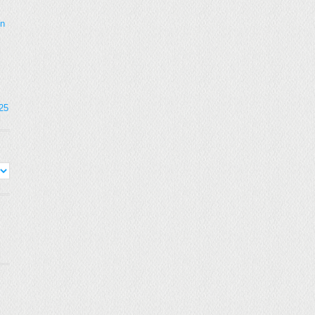
on
025