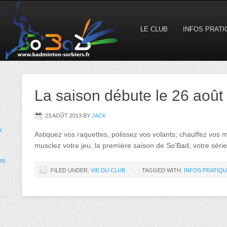
LE CLUB
INFOS PRAT
La saison débute le 26 août 
23 AOÛT 2013
BY
JACK
e
Astiquez vos raquettes, polissez vos volants, chauffez vos
musclez votre jeu, la première saison de So’Bad, votre série
es
FILED UNDER:
VIE DU CLUB
TAGGED WITH:
INFOS PRATIQ