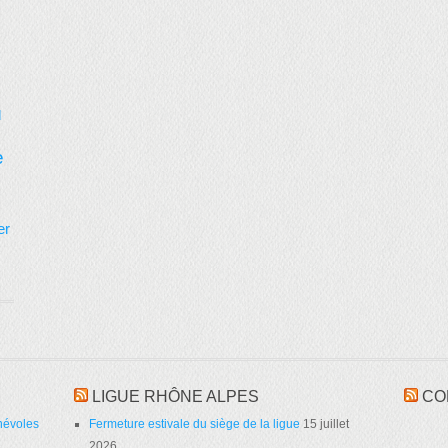
d
e
er
LIGUE RHÔNE ALPES
CO
névoles
Fermeture estivale du siège de la ligue
15 juillet
2026