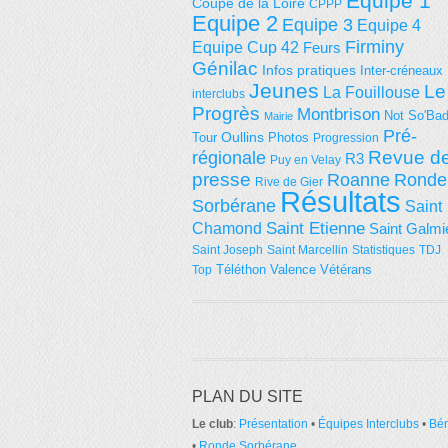
Equipe 1
Coupe de la Loire
CPPP
Equipe 2
Equipe 3
Equipe 4
Firminy
Equipe Cup 42
Feurs
Génilac
Infos pratiques
Inter-créneaux
Jeunes
Le
La Fouillouse
interclubs
Progrès
Montbrison
Not So'Ba
Mairie
Pré-
Tour
Oullins
Photos
Progression
régionale
Revue d
R3
Puy en Velay
presse
Roanne
Ronde
Rive de Gier
Résultats
Sorbérane
Saint
Saint Etienne
Chamond
Saint Galmi
Saint Joseph
Saint Marcellin
Statistiques
TDJ
Téléthon
Valence
Vétérans
Top
PLAN DU SITE
Le club
:
Présentation
•
Équipes Interclubs
•
Bé
•
Ronde Sorbérane