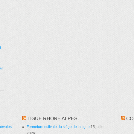
d
e
er
LIGUE RHÔNE ALPES
CO
névoles
Fermeture estivale du siège de la ligue
15 juillet
2026