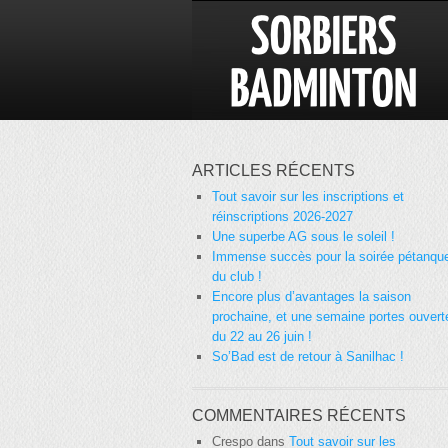
ARTICLES RÉCENTS
Tout savoir sur les inscriptions et
réinscriptions 2026-2027
Une superbe AG sous le soleil !
Immense succès pour la soirée pétanqu
du club !
Encore plus d’avantages la saison
prochaine, et une semaine portes ouvert
du 22 au 26 juin !
So’Bad est de retour à Sanilhac !
COMMENTAIRES RÉCENTS
Crespo
dans
Tout savoir sur les