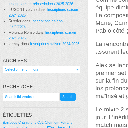
inscriptions et réinscriptions 2025-2026
équipe dimi
HUGON Evelyne
dans
Inscriptions saison
La compositi
2024/2025
Russier
dans
Inscriptions saison
Marie, Carin
2024/2025
Pablo côté 
Florence Ronze
dans
Inscriptions saison
2024/2025
La rencontr
vernay
dans
Inscriptions saison 2024/2025
assurent le
ARCHIVES
Alex se lan
Archives
premier set 
sur la fin d
RECHERCHE
les prolonga
maîtrisé et
Le mixte 2 
ÉTIQUETTES
jour. L’iné
Barrages
Champions
CJL
Clermont-Ferrand
match mais 