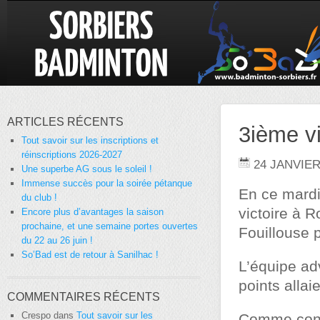
ARTICLES RÉCENTS
3ième vi
Tout savoir sur les inscriptions et
réinscriptions 2026-2027
24 JANVIER
Une superbe AG sous le soleil !
Immense succès pour la soirée pétanque
En ce mardi
du club !
victoire à R
Encore plus d’avantages la saison
prochaine, et une semaine portes ouvertes
Fouillouse 
du 22 au 26 juin !
So’Bad est de retour à Sanilhac !
L’équipe adv
points alla
COMMENTAIRES RÉCENTS
Crespo
dans
Tout savoir sur les
Comme cont