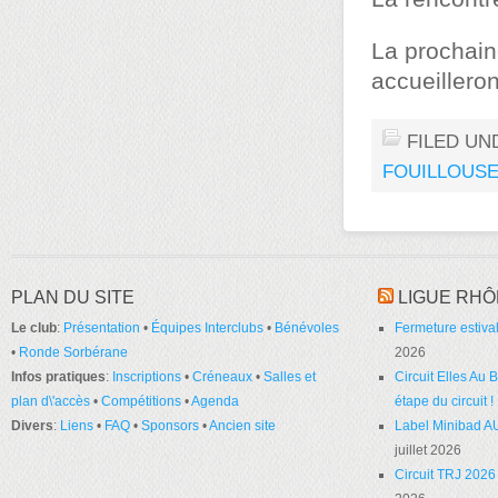
La prochaine
accueillero
FILED UN
FOUILLOUS
PLAN DU SITE
LIGUE RHÔ
Le club
:
Présentation
•
Équipes Interclubs
•
Bénévoles
Fermeture estival
•
Ronde Sorbérane
2026
Infos pratiques
:
Inscriptions
•
Créneaux
•
Salles et
Circuit Elles Au
plan d\'accès
•
Compétitions
•
Agenda
étape du circuit !
Divers
:
Liens
•
FAQ
•
Sponsors
•
Ancien site
Label Minibad A
juillet 2026
Circuit TRJ 2026 