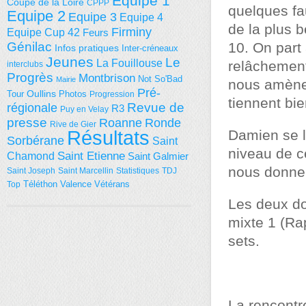
Equipe 1
Coupe de la Loire
CPPP
quelques fau
Equipe 2
Equipe 3
Equipe 4
de la plus 
Firminy
Equipe Cup 42
Feurs
Génilac
10. On part 
Infos pratiques
Inter-créneaux
Jeunes
Le
La Fouillouse
relâchement
interclubs
Progrès
Montbrison
Not So'Bad
Mairie
nous amène 
Pré-
Tour
Oullins
Photos
Progression
tiennent bie
régionale
Revue de
R3
Puy en Velay
presse
Roanne
Ronde
Rive de Gier
Résultats
Damien se l
Sorbérane
Saint
niveau de c
Saint Etienne
Chamond
Saint Galmier
nous donne l
Saint Joseph
Saint Marcellin
Statistiques
TDJ
Téléthon
Valence
Vétérans
Top
Les deux do
mixte 1 (Ra
sets.
La rencontr