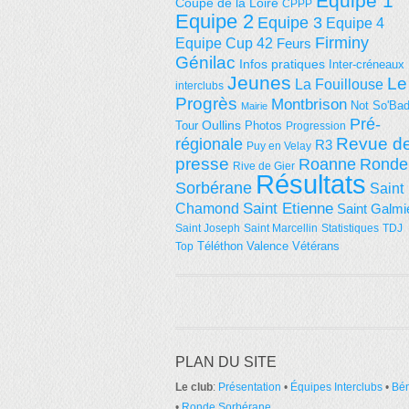
Equipe 1
Coupe de la Loire
CPPP
Equipe 2
Equipe 3
Equipe 4
Firminy
Equipe Cup 42
Feurs
Génilac
Infos pratiques
Inter-créneaux
Jeunes
Le
La Fouillouse
interclubs
Progrès
Montbrison
Not So'Ba
Mairie
Pré-
Tour
Oullins
Photos
Progression
régionale
Revue d
R3
Puy en Velay
presse
Roanne
Ronde
Rive de Gier
Résultats
Sorbérane
Saint
Saint Etienne
Chamond
Saint Galmi
Saint Joseph
Saint Marcellin
Statistiques
TDJ
Téléthon
Valence
Vétérans
Top
PLAN DU SITE
Le club
:
Présentation
•
Équipes Interclubs
•
Bé
•
Ronde Sorbérane