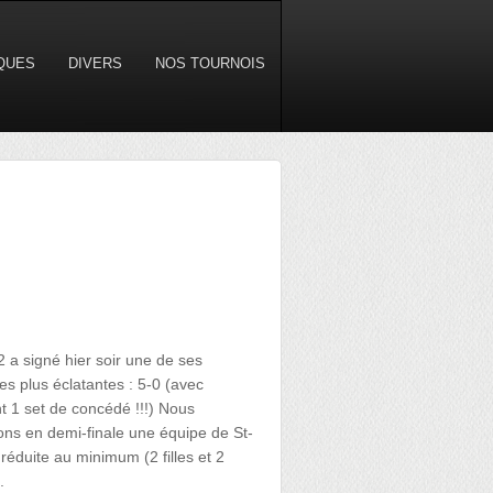
IQUES
DIVERS
NOS TOURNOIS
2 a signé hier soir une de ses
les plus éclatantes : 5-0 (avec
 1 set de concédé !!!) Nous
ons en demi-finale une équipe de St-
 réduite au minimum (2 filles et 2
.