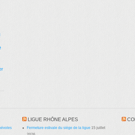
d
e
er
LIGUE RHÔNE ALPES
CO
névoles
Fermeture estivale du siège de la ligue
15 juillet
2026