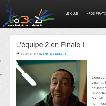
LE CLUB
INFOS PRAT
L’équipe 2 en Finale !
26 MARS 2014
BY
FABIEN TINQUAUT
e
es
L’équipe 
victoires 
seulement
rencontri
Marcellin
hommes)