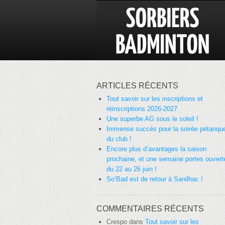
ARTICLES RÉCENTS
Tout savoir sur les inscriptions et
réinscriptions 2026-2027
Une superbe AG sous le soleil !
Immense succès pour la soirée pétanqu
du club !
Encore plus d’avantages la saison
prochaine, et une semaine portes ouvert
du 22 au 26 juin !
So’Bad est de retour à Sanilhac !
COMMENTAIRES RÉCENTS
Crespo
dans
Tout savoir sur les