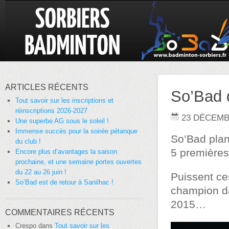
ARTICLES RÉCENTS
So’Bad 
Tout savoir sur les inscriptions et
réinscriptions 2026-2027
23 DÉCEMB
Une superbe AG sous le soleil !
Immense succès pour la soirée pétanque
So’Bad plan
du club !
5 premières
Encore plus d’avantages la saison
prochaine, et une semaine portes ouvertes
du 22 au 26 juin !
Puissent ce
So’Bad est de retour à Sanilhac !
champion da
2015…
COMMENTAIRES RÉCENTS
Crespo
dans
Tout savoir sur les