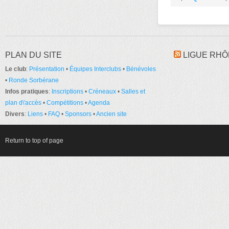
PLAN DU SITE
LIGUE RHÔ
Le club
:
Présentation
•
Équipes Interclubs
•
Bénévoles
•
Ronde Sorbérane
Infos pratiques
:
Inscriptions
•
Créneaux
•
Salles et
plan d\'accès
•
Compétitions
•
Agenda
Divers
:
Liens
•
FAQ
•
Sponsors
•
Ancien site
Return to top of page