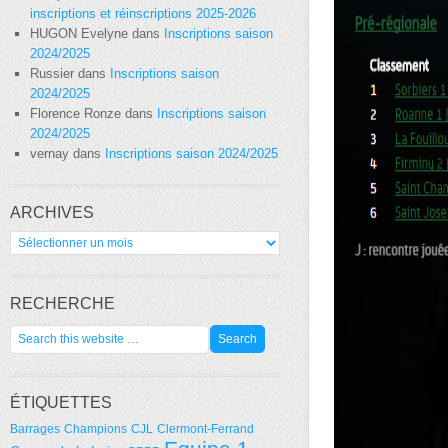
inscriptions et réinscriptions 2025-2026
HUGON Evelyne
dans
Inscriptions saison
2024/2025
Russier
dans
Inscriptions saison
2024/2025
Florence Ronze
dans
Inscriptions saison
2024/2025
vernay
dans
Inscriptions saison 2024/2025
ARCHIVES
Archives
RECHERCHE
ÉTIQUETTES
Barrages
Champions
CJL
Clermont-Ferrand