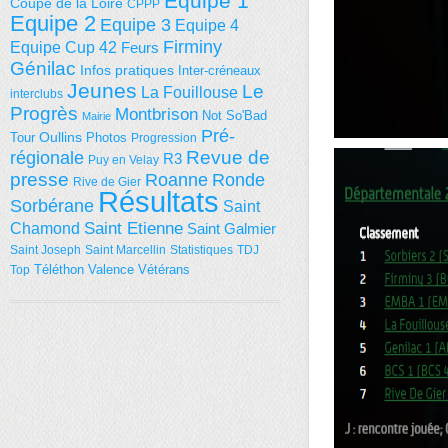
Equipe 1
Coupe de la Loire
CPPP
Equipe 2
Equipe 3
Equipe 4
Firminy
Equipe Cup 42
Feurs
Génilac
Infos pratiques
Inter-créneaux
Jeunes
Le
La Fouillouse
interclubs
Progrès
Montbrison
Not So'Bad
Mairie
Pré-
Tour
Oullins
Photos
Progression
régionale
Revue de
R3
Puy en Velay
presse
Roanne
Ronde
Rive de Gier
Résultats
Sorbérane
Saint
Saint Etienne
Chamond
Saint Galmier
Saint Joseph
Saint Marcellin
Statistiques
TDJ
Téléthon
Valence
Vétérans
Top