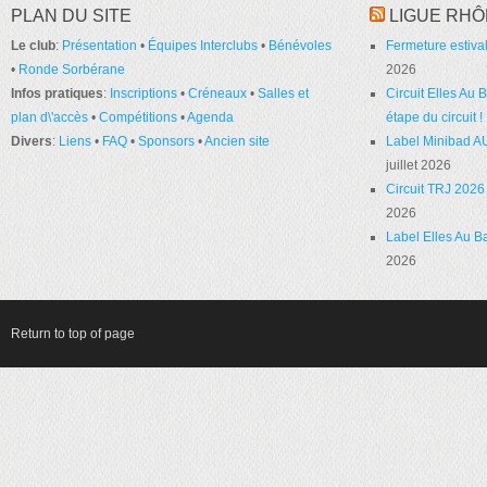
PLAN DU SITE
LIGUE RHÔ
Le club
:
Présentation
•
Équipes Interclubs
•
Bénévoles
Fermeture estival
•
Ronde Sorbérane
2026
Infos pratiques
:
Inscriptions
•
Créneaux
•
Salles et
Circuit Elles Au
plan d\'accès
•
Compétitions
•
Agenda
étape du circuit !
Divers
:
Liens
•
FAQ
•
Sponsors
•
Ancien site
Label Minibad A
juillet 2026
Circuit TRJ 2026 
2026
Label Elles Au Ba
2026
Return to top of page