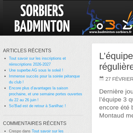
ARTICLES RÉCENTS
L’équip
Tout savoir sur les inscriptions et
régulièr
réinscriptions 2026-2027
Une superbe AG sous le soleil !
Immense succès pour la soirée pétanque
27 FÉVRIER
du club !
Encore plus d’avantages la saison
Dernière jou
prochaine, et une semaine portes ouvertes
l’équipe 3 q
du 22 au 26 juin !
So’Bad est de retour à Sanilhac !
encore été b
Montaud mer
COMMENTAIRES RÉCENTS
Crespo
dans
Tout savoir sur les