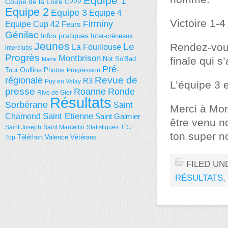
Equipe 1
Coupe de la Loire
CPPP
Equipe 2
Equipe 3
Equipe 4
Victoire 1-
Firminy
Equipe Cup 42
Feurs
Génilac
Infos pratiques
Inter-créneaux
Jeunes
Le
Rendez-vou
La Fouillouse
interclubs
Progrès
Montbrison
Not So'Bad
finale qui s
Mairie
Pré-
Tour
Oullins
Photos
Progression
régionale
Revue de
R3
Puy en Velay
L’équipe 3 e
presse
Roanne
Ronde
Rive de Gier
Résultats
Sorbérane
Saint
Merci à Mon
Saint Etienne
Chamond
Saint Galmier
être venu n
Saint Joseph
Saint Marcellin
Statistiques
TDJ
ton super n
Téléthon
Valence
Vétérans
Top
FILED UN
RÉSULTATS
,