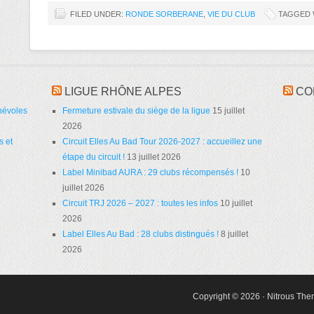
FILED UNDER:
RONDE SORBERANE
,
VIE DU CLUB
TAGGED 
LIGUE RHÔNE ALPES
CO
névoles
Fermeture estivale du siège de la ligue
15 juillet
2026
s et
Circuit Elles Au Bad Tour 2026-2027 : accueillez une
étape du circuit !
13 juillet 2026
Label Minibad AURA : 29 clubs récompensés !
10
juillet 2026
Circuit TRJ 2026 – 2027 : toutes les infos
10 juillet
2026
Label Elles Au Bad : 28 clubs distingués !
8 juillet
2026
Copyright © 2026 ·
Nitrous Th