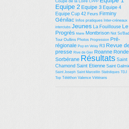
Equipe 1
Coupe de la Loire
CPPP
Equipe 2
Equipe 3
Equipe 4
Firminy
Equipe Cup 42
Feurs
Génilac
Infos pratiques
Inter-créneaux
Jeunes
Le
La Fouillouse
interclubs
Progrès
Montbrison
Not So'Ba
Mairie
Pré-
Tour
Oullins
Photos
Progression
régionale
Revue d
R3
Puy en Velay
presse
Roanne
Ronde
Rive de Gier
Résultats
Sorbérane
Saint
Saint Etienne
Chamond
Saint Galmi
Saint Joseph
Saint Marcellin
Statistiques
TDJ
Téléthon
Valence
Vétérans
Top