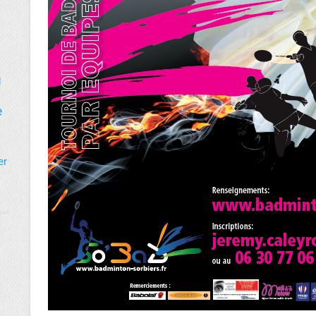
d
e
er