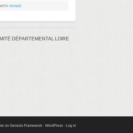
WITH:
RONDE
MITÉ DÉPARTEMENTAL LOIRE
eme
on
Genesis Framework
·
WordPress
·
Log in