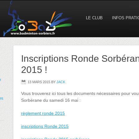
LE CLUB
INFOS PRAT
Inscriptions Ronde Sorbéra
2015 !
e
13 MARS 2015
BY
JACK
Vous trouverez ici tous les documents nécessaires pour vo
es
Sorbérane du samedi 16 mai :
règlement ronde 2015
inscriptions Ronde 2015