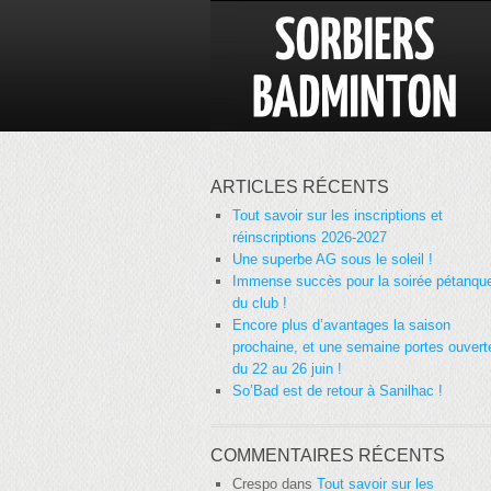
ARTICLES RÉCENTS
Tout savoir sur les inscriptions et
réinscriptions 2026-2027
Une superbe AG sous le soleil !
Immense succès pour la soirée pétanqu
du club !
Encore plus d’avantages la saison
prochaine, et une semaine portes ouvert
du 22 au 26 juin !
So’Bad est de retour à Sanilhac !
COMMENTAIRES RÉCENTS
Crespo
dans
Tout savoir sur les