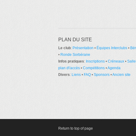
PLAN DU SITE
Le club
:
Présentation
•
Équipes Interclubs
•
Bé
•
Ronde Sorbérane
Infos pratiques
:
Inscriptions
•
Créneaux
•
Salle
plan d\'accès
•
Compétitions
•
Agenda
Divers
:
Liens
•
FAQ
•
Sponsors
•
Ancien site
Return to top of page