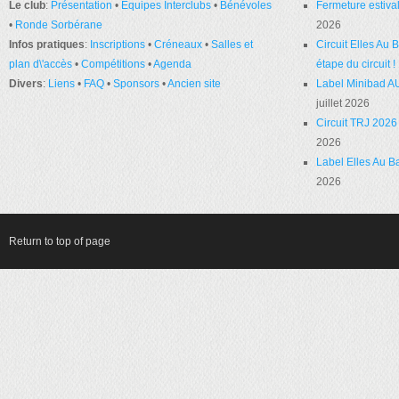
Le club
:
Présentation
•
Équipes Interclubs
•
Bénévoles
Fermeture estival
•
Ronde Sorbérane
2026
Infos pratiques
:
Inscriptions
•
Créneaux
•
Salles et
Circuit Elles Au
plan d\'accès
•
Compétitions
•
Agenda
étape du circuit !
Divers
:
Liens
•
FAQ
•
Sponsors
•
Ancien site
Label Minibad A
juillet 2026
Circuit TRJ 2026 
2026
Label Elles Au Ba
2026
Return to top of page