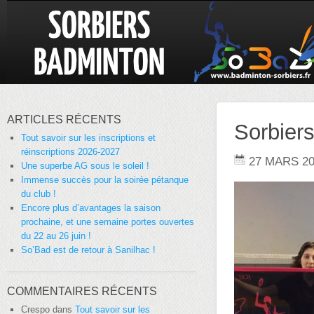
ARTICLES RÉCENTS
Sorbiers
Tout savoir sur les inscriptions et
réinscriptions 2026-2027
27 MARS 2
Une superbe AG sous le soleil !
Immense succès pour la soirée pétanque
du club !
Encore plus d’avantages la saison
prochaine, et une semaine portes ouvertes
du 22 au 26 juin !
So’Bad est de retour à Sanilhac !
COMMENTAIRES RÉCENTS
Crespo
dans
Tout savoir sur les