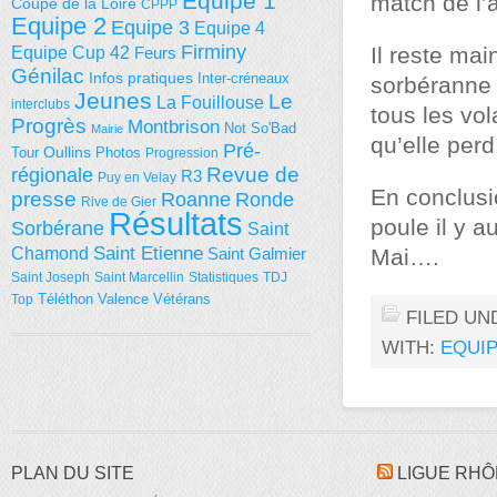
Equipe 1
match de l’a
Coupe de la Loire
CPPP
Equipe 2
Equipe 3
Equipe 4
Firminy
Equipe Cup 42
Il reste ma
Feurs
Génilac
Infos pratiques
Inter-créneaux
sorbéranne s
Jeunes
Le
La Fouillouse
interclubs
tous les vo
Progrès
Montbrison
Not So'Bad
Mairie
qu’elle perd
Pré-
Tour
Oullins
Photos
Progression
régionale
Revue de
R3
Puy en Velay
En conclusio
presse
Roanne
Ronde
Rive de Gier
Résultats
poule il y a
Sorbérane
Saint
Saint Etienne
Chamond
Saint Galmier
Mai….
Saint Joseph
Saint Marcellin
Statistiques
TDJ
Téléthon
Valence
Vétérans
Top
FILED UN
WITH:
EQUIP
PLAN DU SITE
LIGUE RHÔ