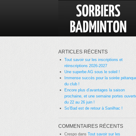
ARTICLES RÉCENTS
Tout savoir sur les inscriptions et
réinscriptions 2026-2027
Une superbe AG sous le soleil !
Immense succès pour la soirée pétanqu
du club !
Encore plus d’avantages la saison
prochaine, et une semaine portes ouvert
du 22 au 26 juin !
So’Bad est de retour à Sanilhac !
COMMENTAIRES RÉCENTS
Crespo
dans
Tout savoir sur les