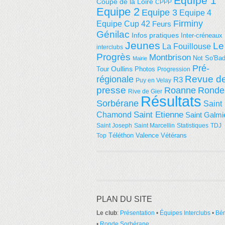
Equipe 1
Coupe de la Loire
CPPP
Equipe 2
Equipe 3
Equipe 4
Firminy
Equipe Cup 42
Feurs
Génilac
Infos pratiques
Inter-créneaux
Jeunes
Le
La Fouillouse
interclubs
Progrès
Montbrison
Not So'Ba
Mairie
Pré-
Tour
Oullins
Photos
Progression
régionale
Revue d
R3
Puy en Velay
presse
Roanne
Ronde
Rive de Gier
Résultats
Sorbérane
Saint
Saint Etienne
Chamond
Saint Galmi
Saint Joseph
Saint Marcellin
Statistiques
TDJ
Téléthon
Valence
Vétérans
Top
PLAN DU SITE
Le club
:
Présentation
•
Équipes Interclubs
•
Bé
•
Ronde Sorbérane