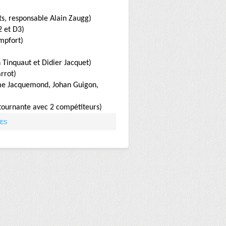
ts, responsable Alain Zaugg)
2 et D3)
mpfort)
Tinquaut et Didier Jacquet)
rrot)
me Jacquemond, Johan Guigon,
 tournante avec 2 compétiteurs)
UES