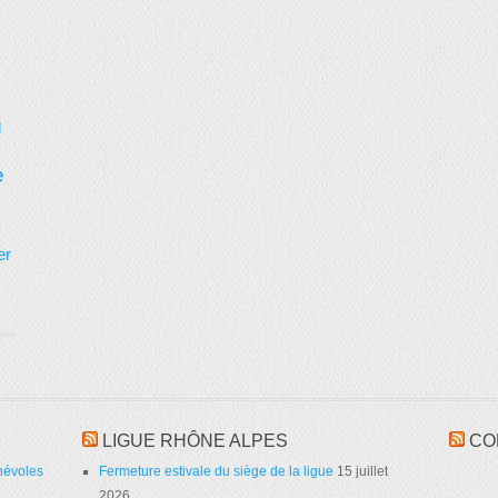
d
e
er
LIGUE RHÔNE ALPES
CO
névoles
Fermeture estivale du siège de la ligue
15 juillet
2026