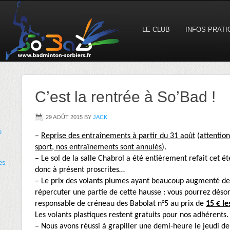
LE CLUB
INFOS PRAT
C’est la rentrée à So’Bad !
29 AOÛT 2015
BY
JACK
e
–
Reprise des entraînements à partir du 31 août
(
attentio
sport, nos entraînements sont annulés
).
– Le sol de la salle Chabrol a été entièrement refait cet été
es
donc à présent proscrites…
– Le prix des volants plumes ayant beaucoup augmenté de
répercuter une partie de cette hausse : vous pourrez déso
responsable de créneau des Babolat n°5 au prix de
15 € le
Les volants plastiques restent gratuits pour nos adhérents.
– Nous avons réussi à grapiller une demi-heure le jeudi de