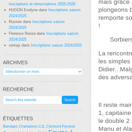
mais grâce
inscriptions et réinscriptions 2025-2026
plongeons bi
HUGON Evelyne
dans
Inscriptions saison
2024/2025
remporte so
Russier
dans
Inscriptions saison
!
2024/2025
Florence Ronze
dans
Inscriptions saison
Sorbier
2024/2025
vernay
dans
Inscriptions saison 2024/2025
La rencontr
les simples 
ARCHIVES
Didier.. Mal
Archives
des adversai
RECHERCHE
Il reste mai
1, capitain
ÉTIQUETTES
le double 2
Barrages
Champions
CJL
Clermont-Ferrand
Manu et Ala