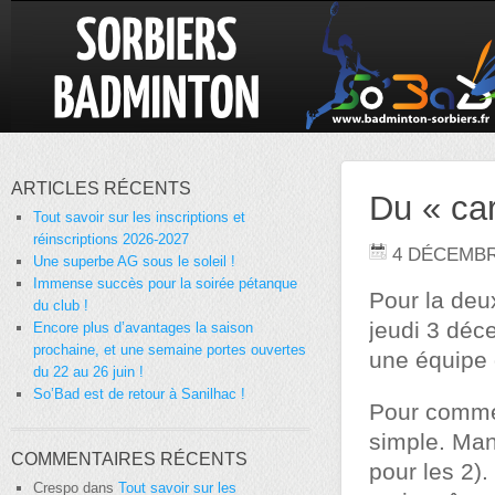
ARTICLES RÉCENTS
Du « car
Tout savoir sur les inscriptions et
réinscriptions 2026-2027
4 DÉCEMBR
Une superbe AG sous le soleil !
Immense succès pour la soirée pétanque
Pour la deu
du club !
jeudi 3 déc
Encore plus d’avantages la saison
prochaine, et une semaine portes ouvertes
une équipe 
du 22 au 26 juin !
So’Bad est de retour à Sanilhac !
Pour comme
simple. Man
COMMENTAIRES RÉCENTS
pour les 2).
Crespo
dans
Tout savoir sur les