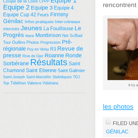
Equipe 1
Coupe de la Loire
CPPP
rencontrent 
Equipe 2
Equipe 3
Equipe 4
Firminy
Equipe Cup 42
Feurs
Génilac
Infos pratiques
Inter-créneaux
Jeunes
Le
La Fouillouse
interclubs
Progrès
Montbrison
Not So'Bad
Mairie
Pré-
Tour
Oullins
Photos
Progression
régionale
Revue de
R3
Puy en Velay
presse
Roanne
Ronde
Rive de Gier
Résultats
Sorbérane
Saint
Saint Etienne
Chamond
Saint Galmier
Saint Joseph
Saint Marcellin
Statistiques
TDJ
Téléthon
Valence
Vétérans
Top
Il n’y
les photos
FILED UN
GÉNILAC