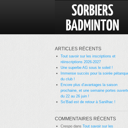
ARTICLES RÉCENTS
Tout savoir sur les inscriptions et
réinscriptions 2026-2027
Une superbe AG sous le soleil !
Immense succès pour la soirée pétanqu
du club !
Encore plus d’avantages la saison
prochaine, et une semaine portes ouvert
du 22 au 26 juin !
So’Bad est de retour à Sanilhac !
COMMENTAIRES RÉCENTS
Crespo
dans
Tout savoir sur les