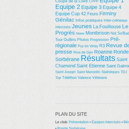
Equipe 1
Coupe de la Loire
CPPP
Equipe 2
Equipe 3
Equipe 4
Firminy
Equipe Cup 42
Feurs
Génilac
Infos pratiques
Inter-créneaux
Jeunes
Le
La Fouillouse
interclubs
Progrès
Montbrison
Not So'Ba
Mairie
Pré-
Tour
Oullins
Photos
Progression
régionale
Revue d
R3
Puy en Velay
presse
Roanne
Ronde
Rive de Gier
Résultats
Sorbérane
Saint
Saint Etienne
Chamond
Saint Galmi
Saint Joseph
Saint Marcellin
Statistiques
TDJ
Téléthon
Valence
Vétérans
Top
PLAN DU SITE
Le club
:
Présentation
•
Équipes Interclubs
•
Bé
•
Ronde Sorbérane