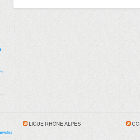
d
e
er
LIGUE RHÔNE ALPES
CO
névoles