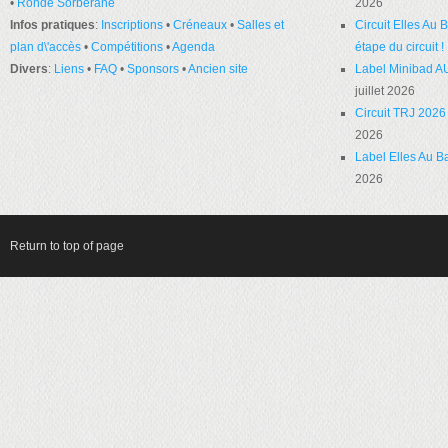
•
Ronde Sorbérane
2026
Infos pratiques
:
Inscriptions
•
Créneaux
•
Salles et
Circuit Elles Au
plan d\'accès
•
Compétitions
•
Agenda
étape du circuit !
Divers
:
Liens
•
FAQ
•
Sponsors
•
Ancien site
Label Minibad A
juillet 2026
Circuit TRJ 2026 
2026
Label Elles Au Ba
2026
Return to top of page