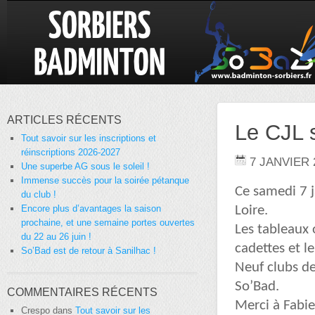
ARTICLES RÉCENTS
Le CJL s
Tout savoir sur les inscriptions et
réinscriptions 2026-2027
7 JANVIER 
Une superbe AG sous le soleil !
Immense succès pour la soirée pétanque
Ce samedi 7 j
du club !
Encore plus d’avantages la saison
Loire.
prochaine, et une semaine portes ouvertes
Les tableaux 
du 22 au 26 juin !
cadettes et 
So’Bad est de retour à Sanilhac !
Neuf clubs de
So’Bad.
COMMENTAIRES RÉCENTS
Merci à Fabie
Crespo
dans
Tout savoir sur les