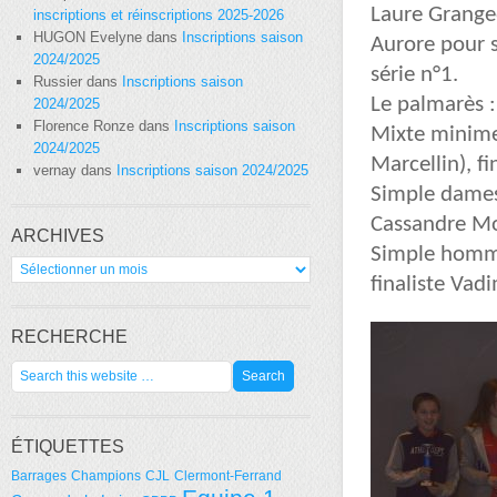
Laure Grangeo
inscriptions et réinscriptions 2025-2026
HUGON Evelyne
dans
Inscriptions saison
Aurore pour s
2024/2025
série n°1.
Russier
dans
Inscriptions saison
Le palmarès :
2024/2025
Florence Ronze
dans
Inscriptions saison
Mixte minime
2024/2025
Marcellin)
, f
vernay
dans
Inscriptions saison 2024/2025
Simple dames
Cassandre Mo
ARCHIVES
Simple homme
Archives
finaliste
Vadi
RECHERCHE
ÉTIQUETTES
Barrages
Champions
CJL
Clermont-Ferrand