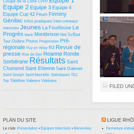
Equipe 1
Coupe de la Loire
CPPP
Equipe 2
Equipe 3
Equipe 4
Firminy
Equipe Cup 42
Feurs
Génilac
Infos pratiques
Inter-créneaux
Jeunes
Le
La Fouillouse
interclubs
Progrès
Montbrison
Not So'Bad
Mairie
Pré-
Tour
Oullins
Photos
Progression
régionale
Revue de
R3
Puy en Velay
presse
Roanne
Ronde
Rive de Gier
Résultats
Sorbérane
Saint
Saint Etienne
Chamond
Saint Galmier
Saint Joseph
Saint Marcellin
Statistiques
TDJ
Téléthon
Valence
Vétérans
Top
FILED UN
PLAN DU SITE
LIGUE RHÔ
Le club
:
Présentation
•
Équipes Interclubs
•
Bénévoles
Fermeture estival