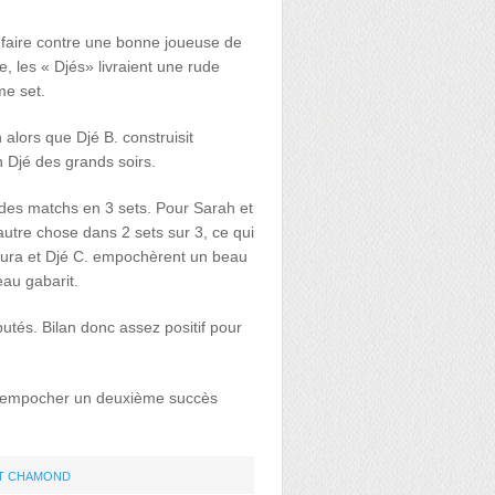
à faire contre une bonne joueuse de
, les « Djés» livraient une rude
me set.
alors que Djé B. construisit
 Djé des grands soirs.
r des matchs en 3 sets. Pour Sarah et
autre chose dans 2 sets sur 3, ce qui
Laura et Djé C. empochèrent un beau
au gabarit.
utés. Bilan donc assez positif pour
r empocher un deuxième succès
NT CHAMOND