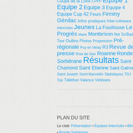
Equipe 1
Coupe de la Loire
CPPP
Equipe 2
Equipe 3
Equipe 4
Firminy
Equipe Cup 42
Feurs
Génilac
Infos pratiques
Inter-créneaux
Jeunes
Le
La Fouillouse
interclubs
Progrès
Montbrison
Not So'Ba
Mairie
Pré-
Tour
Oullins
Photos
Progression
régionale
Revue d
R3
Puy en Velay
presse
Roanne
Ronde
Rive de Gier
Résultats
Sorbérane
Saint
Saint Etienne
Chamond
Saint Galmi
Saint Joseph
Saint Marcellin
Statistiques
TDJ
Téléthon
Valence
Vétérans
Top
PLAN DU SITE
Le club
:
Présentation
•
Équipes Interclubs
•
Bé
•
Ronde Sorbérane