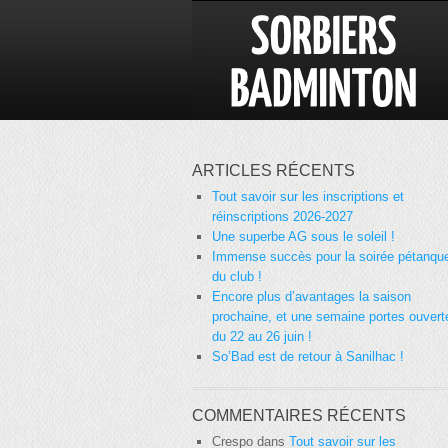
ARTICLES RÉCENTS
Tout savoir sur les inscriptions et
réinscriptions 2026-2027
Une superbe AG sous le soleil !
Immense succès pour la soirée pétanqu
du club !
Encore plus d’avantages la saison
prochaine, et une semaine portes ouvert
du 22 au 26 juin !
So’Bad est de retour à Sanilhac !
COMMENTAIRES RÉCENTS
Crespo
dans
Tout savoir sur les