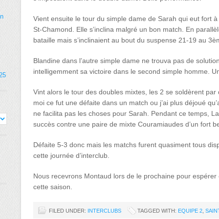
on
Vient ensuite le tour du simple dame de Sarah qui eut fort 
St-Chamond. Elle s’inclina malgré un bon match. En parallèle
bataille mais s’inclinaient au bout du suspense 21-19 au 3è
Blandine dans l’autre simple dame ne trouva pas de solution 
intelligemment sa victoire dans le second simple homme. Un
025
Vint alors le tour des doubles mixtes, les 2 se soldèrent pa
moi ce fut une défaite dans un match ou j’ai plus déjoué qu’
ne facilita pas les choses pour Sarah. Pendant ce temps, 
succès contre une paire de mixte Couramiaudes d’un fort be
Défaite 5-3 donc mais les matchs furent quasiment tous disp
cette journée d’interclub.
Nous recevrons Montaud lors de le prochaine pour espére
cette saison.
FILED UNDER:
INTERCLUBS
TAGGED WITH:
EQUIPE 2
,
SAI