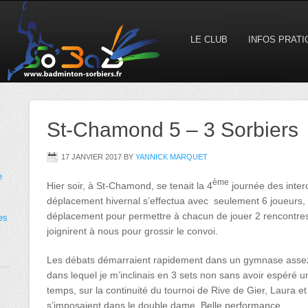
LE CLUB
INFOS PRAT
St-Chamond 5 – 3 Sorbiers
17 JANVIER 2017
BY
YANNICK MARQUET
e
ème
Hier soir, à St-Chamond, se tenait la 4
journée des interc
déplacement hivernal s’effectua avec seulement 6 joueurs, h
déplacement pour permettre à chacun de jouer 2 rencontres.
es
joignirent à nous pour grossir le convoi.
Les débats démarraient rapidement dans un gymnase assez
dans lequel je m’inclinais en 3 sets non sans avoir espéré u
temps, sur la continuité du tournoi de Rive de Gier, Laura et
s’imposaient dans le double dame. Belle performance.