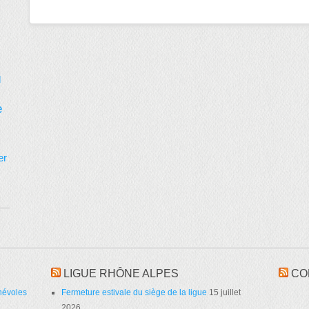
d
e
er
LIGUE RHÔNE ALPES
CO
névoles
Fermeture estivale du siège de la ligue
15 juillet
2026