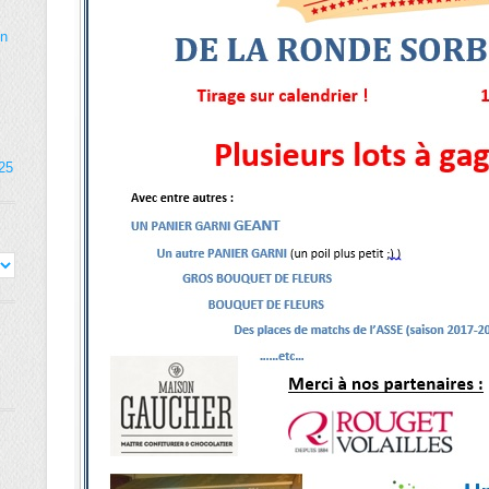
on
025