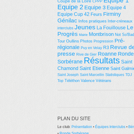
Equipe 1
Coupe de la Loire
CPPP
Equipe 2
Equipe 3
Equipe 4
Firminy
Equipe Cup 42
Feurs
Génilac
Infos pratiques
Inter-créneaux
Jeunes
Le
La Fouillouse
interclubs
Progrès
Montbrison
Not So'Ba
Mairie
Pré-
Tour
Oullins
Photos
Progression
régionale
Revue d
R3
Puy en Velay
presse
Roanne
Ronde
Rive de Gier
Résultats
Sorbérane
Saint
Saint Etienne
Chamond
Saint Galmi
Saint Joseph
Saint Marcellin
Statistiques
TDJ
Téléthon
Valence
Vétérans
Top
PLAN DU SITE
Le club
:
Présentation
•
Équipes Interclubs
•
Bé
•
Ronde Sorbérane