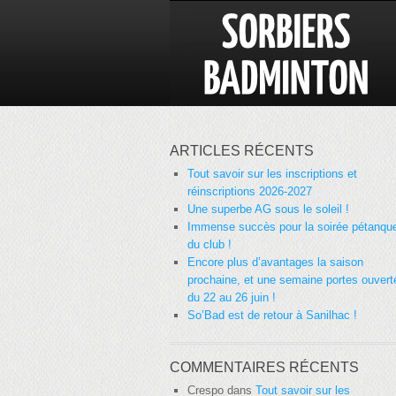
ARTICLES RÉCENTS
Tout savoir sur les inscriptions et
réinscriptions 2026-2027
Une superbe AG sous le soleil !
Immense succès pour la soirée pétanqu
du club !
Encore plus d’avantages la saison
prochaine, et une semaine portes ouvert
du 22 au 26 juin !
So’Bad est de retour à Sanilhac !
COMMENTAIRES RÉCENTS
Crespo
dans
Tout savoir sur les