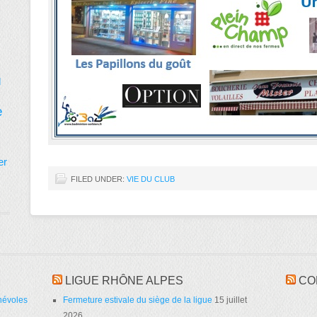
d
e
er
FILED UNDER:
VIE DU CLUB
LIGUE RHÔNE ALPES
CO
névoles
Fermeture estivale du siège de la ligue
15 juillet
2026