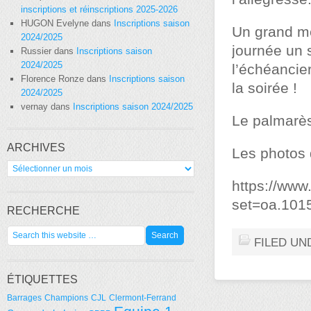
inscriptions et réinscriptions 2025-2026
HUGON Evelyne
dans
Inscriptions saison
Un grand mer
2024/2025
journée un 
Russier
dans
Inscriptions saison
2024/2025
l’échéancier
Florence Ronze
dans
Inscriptions saison
la soirée !
2024/2025
vernay
dans
Inscriptions saison 2024/2025
Le palmarè
ARCHIVES
Les photos 
Archives
https://www
set=oa.10
RECHERCHE
FILED UN
ÉTIQUETTES
Barrages
Champions
CJL
Clermont-Ferrand