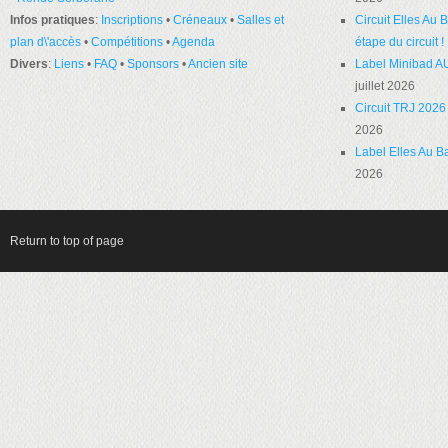
Infos pratiques
:
Inscriptions
•
Créneaux
•
Salles et
Circuit Elles Au
plan d\'accès
•
Compétitions
•
Agenda
étape du circuit !
Divers
:
Liens
•
FAQ
•
Sponsors
•
Ancien site
Label Minibad A
juillet 2026
Circuit TRJ 2026 
2026
Label Elles Au Ba
2026
Return to top of page