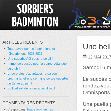
ARTICLES RÉCENTS
Une bel
Tout savoir sur les inscriptions et
réinscriptions 2026-2027
12 MAI 201
Une superbe AG sous le soleil !
Immense succès pour la soirée pétanque
Samedi 6 m
du club !
Encore plus d’avantages la saison
Le succès p
prochaine, et une semaine portes ouvertes
du 22 au 26 juin !
rendez-vous
So’Bad est de retour à Sanilhac !
Omnisports 
COMMENTAIRES RÉCENTS
Une paëlla g
Crespo
dans
Tout savoir sur les
l’allégresse