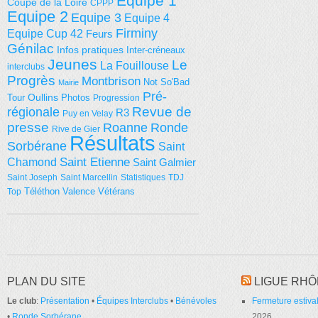
Equipe 1
Coupe de la Loire
CPPP
Equipe 2
Equipe 3
Equipe 4
Firminy
Equipe Cup 42
Feurs
Génilac
Infos pratiques
Inter-créneaux
Jeunes
Le
La Fouillouse
interclubs
Progrès
Montbrison
Not So'Bad
Mairie
Pré-
Tour
Oullins
Photos
Progression
régionale
Revue de
R3
Puy en Velay
presse
Roanne
Ronde
Rive de Gier
Résultats
Sorbérane
Saint
Saint Etienne
Chamond
Saint Galmier
Saint Joseph
Saint Marcellin
Statistiques
TDJ
Téléthon
Valence
Vétérans
Top
PLAN DU SITE
LIGUE RHÔ
Le club
:
Présentation
•
Équipes Interclubs
•
Bénévoles
Fermeture estival
•
Ronde Sorbérane
2026