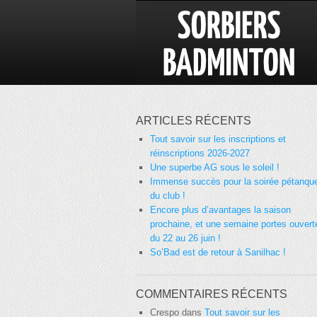
ARTICLES RÉCENTS
Tout savoir sur les inscriptions et
réinscriptions 2026-2027
Une superbe AG sous le soleil !
Immense succès pour la soirée pétanqu
du club !
Encore plus d’avantages la saison
prochaine, et une semaine portes ouvert
du 22 au 26 juin !
So’Bad est de retour à Sanilhac !
COMMENTAIRES RÉCENTS
Crespo
dans
Tout savoir sur les