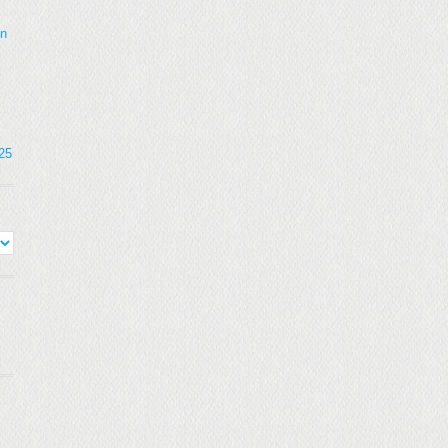
on
025