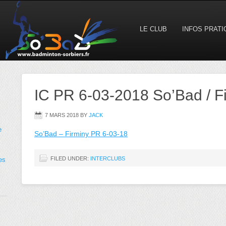
LE CLUB
INFOS PRAT
IC PR 6-03-2018 So’Bad / F
7 MARS 2018
BY
JACK
e
So’Bad – Firminy PR 6-03-18
FILED UNDER:
INTERCLUBS
es