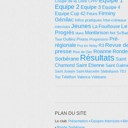
Equipe 1
Coupe de la Loire
CPPP
Equipe 2
Equipe 3
Equipe 4
Firminy
Equipe Cup 42
Feurs
Génilac
Infos pratiques
Inter-créneaux
Jeunes
Le
La Fouillouse
interclubs
Progrès
Montbrison
Not So'Ba
Mairie
Pré-
Tour
Oullins
Photos
Progression
régionale
Revue d
R3
Puy en Velay
presse
Roanne
Ronde
Rive de Gier
Résultats
Sorbérane
Saint
Saint Etienne
Chamond
Saint Galmi
Saint Joseph
Saint Marcellin
Statistiques
TDJ
Téléthon
Valence
Vétérans
Top
PLAN DU SITE
Le club
:
Présentation
•
Équipes Interclubs
•
Bé
•
Ronde Sorbérane