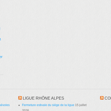
d
e
er
LIGUE RHÔNE ALPES
CO
névoles
Fermeture estivale du siège de la ligue
15 juillet
2026