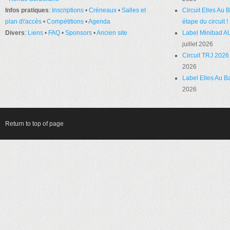
Infos pratiques
:
Inscriptions
•
Créneaux
•
Salles et
Circuit Elles Au
plan d\'accès
•
Compétitions
•
Agenda
étape du circuit !
Divers
:
Liens
•
FAQ
•
Sponsors
•
Ancien site
Label Minibad A
juillet 2026
Circuit TRJ 2026 
2026
Label Elles Au Ba
2026
Return to top of page