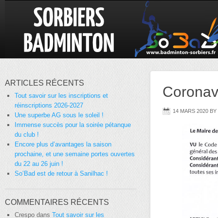
ARTICLES RÉCENTS
Coronav
Tout savoir sur les inscriptions et
réinscriptions 2026-2027
14 MARS 2020
BY
Une superbe AG sous le soleil !
Immense succès pour la soirée pétanque
du club !
Encore plus d’avantages la saison
prochaine, et une semaine portes ouvertes
du 22 au 26 juin !
So’Bad est de retour à Sanilhac !
COMMENTAIRES RÉCENTS
Crespo
dans
Tout savoir sur les