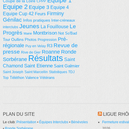
Equipe 1
Coupe de la Loire
CPPP
Equipe 2
Equipe 3
Equipe 4
Firminy
Equipe Cup 42
Feurs
Génilac
Infos pratiques
Inter-créneaux
Jeunes
Le
La Fouillouse
interclubs
Progrès
Montbrison
Not So'Bad
Mairie
Pré-
Tour
Oullins
Photos
Progression
régionale
Revue de
R3
Puy en Velay
presse
Roanne
Ronde
Rive de Gier
Résultats
Sorbérane
Saint
Saint Etienne
Chamond
Saint Galmier
Saint Joseph
Saint Marcellin
Statistiques
TDJ
Téléthon
Valence
Vétérans
Top
PLAN DU SITE
LIGUE RHÔ
Le club
:
Présentation
•
Équipes Interclubs
•
Bénévoles
Fermeture estival
•
Ronde Sorbérane
2026