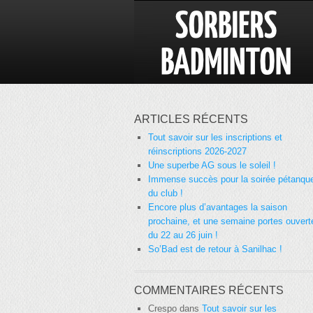
ARTICLES RÉCENTS
Tout savoir sur les inscriptions et
réinscriptions 2026-2027
Une superbe AG sous le soleil !
Immense succès pour la soirée pétanqu
du club !
Encore plus d’avantages la saison
prochaine, et une semaine portes ouvert
du 22 au 26 juin !
So’Bad est de retour à Sanilhac !
COMMENTAIRES RÉCENTS
Crespo
dans
Tout savoir sur les