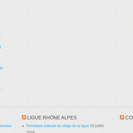
d
e
er
LIGUE RHÔNE ALPES
CO
névoles
Fermeture estivale du siège de la ligue
15 juillet
2026