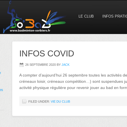
LE CLUB
INFOS PRAT
INFOS COVID
26 SEPTEMBRE 2020
BY
JACK
e
A compter d’aujourd’hui 26 septembre toutes les activités 
créneaux loisir, créneaux compétition…) sont suspendues j
activité physique régulière pour revenir jouer au bad en form
es
FILED UNDER:
VIE DU CLUB