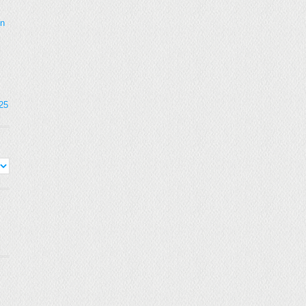
on
025