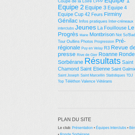
Equipe 1
Coupe de la Loire
CPPP
Equipe 2
Equipe 3
Equipe 4
Firminy
Equipe Cup 42
Feurs
Génilac
Infos pratiques
Inter-créneaux
Jeunes
Le
La Fouillouse
interclubs
Progrès
Montbrison
Not So'Ba
Mairie
Pré-
Tour
Oullins
Photos
Progression
régionale
Revue d
R3
Puy en Velay
presse
Roanne
Ronde
Rive de Gier
Résultats
Sorbérane
Saint
Saint Etienne
Chamond
Saint Galmi
Saint Joseph
Saint Marcellin
Statistiques
TDJ
Téléthon
Valence
Vétérans
Top
PLAN DU SITE
Le club
:
Présentation
•
Équipes Interclubs
•
Bé
•
Ronde Sorbérane