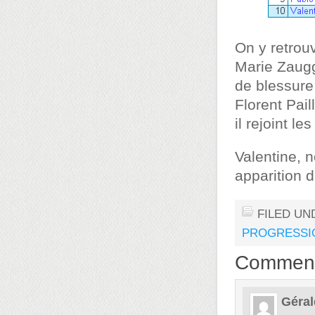
On y retrouv
Marie Zaugg
de blessure 
Florent Pail
il rejoint l
Valentine, 
apparition d
FILED UN
PROGRESSI
Commen
Géral