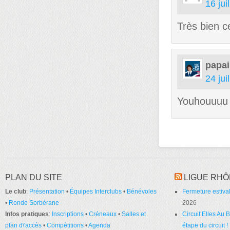
16 jui
Très bien c
papai
24 jui
Youhouuuu j
PLAN DU SITE
LIGUE RHÔ
Le club
:
Présentation
•
Équipes Interclubs
•
Bénévoles
Fermeture estival
•
Ronde Sorbérane
2026
Infos pratiques
:
Inscriptions
•
Créneaux
•
Salles et
Circuit Elles Au
plan d\'accès
•
Compétitions
•
Agenda
étape du circuit !