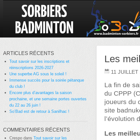
ARTICLES RÉCENTS
Les meil
Tout savoir sur les inscriptions et
réinscriptions 2026-2027
11 JUILLET
Une superbe AG sous le soleil !
Immense succès pour la soirée pétanque
La fin de sa
du club !
du CPPP (Cl
Encore plus d’avantages la saison
prochaine, et une semaine portes ouvertes
joueurs du 
du 22 au 26 juin !
site badnuk
So’Bad est de retour à Sanilhac !
l’évolution
COMMENTAIRES RÉCENTS
Les meille
Crespo
dans
Tout savoir sur les