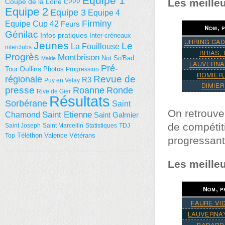
Equipe 1
Les meille
Coupe de la Loire
CPPP
Equipe 2
Equipe 3
Equipe 4
Firminy
Equipe Cup 42
Feurs
Génilac
Infos pratiques
Inter-créneaux
Jeunes
Le
La Fouillouse
interclubs
Progrès
Montbrison
Not So'Bad
Mairie
Pré-
Tour
Oullins
Photos
Progression
régionale
Revue de
R3
Puy en Velay
presse
Roanne
Ronde
Rive de Gier
Résultats
Sorbérane
Saint
On retrouve
Saint Etienne
Chamond
Saint Galmier
de compétiti
Saint Joseph
Saint Marcellin
Statistiques
TDJ
Téléthon
Valence
Vétérans
Top
progressant 
Les meille