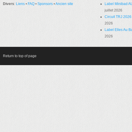
Divers
:
Liens
•
FAQ
•
Sponsors
•
Ancien site
Label Minibad A
juillet 2026
Circuit TRJ 2026 
2026
Label Elles Au Ba
2026
Return to top of page