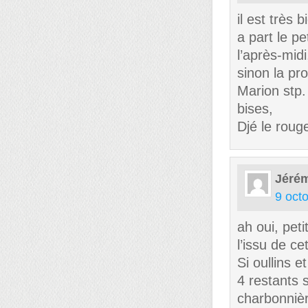
il est très 
a part le p
l’après-midi
sinon la pr
Marion stp. 
bises,
Djé le roug
Jérém
9 oct
ah oui, pe
l’issu de ce
Si oullins e
4 restants 
charbonnièr