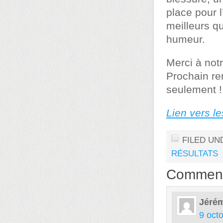
place pour 
meilleurs q
humeur.
Merci à not
Prochain re
seulement !
Lien vers l
FILED UN
RÉSULTATS
Commen
Jérém
9 oct