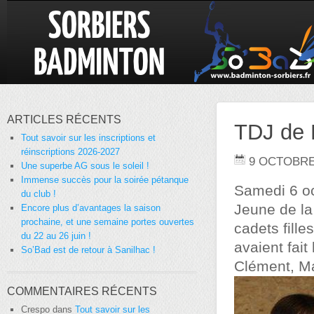
ARTICLES RÉCENTS
TDJ de 
Tout savoir sur les inscriptions et
réinscriptions 2026-2027
9 OCTOBRE
Une superbe AG sous le soleil !
Immense succès pour la soirée pétanque
Samedi 6 oc
du club !
Jeune de la
Encore plus d’avantages la saison
prochaine, et une semaine portes ouvertes
cadets fille
du 22 au 26 juin !
avaient fait
So’Bad est de retour à Sanilhac !
Clément, Ma
COMMENTAIRES RÉCENTS
Crespo
dans
Tout savoir sur les