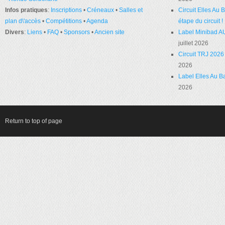
Infos pratiques
:
Inscriptions
•
Créneaux
•
Salles et
Circuit Elles Au
plan d\'accès
•
Compétitions
•
Agenda
étape du circuit !
Divers
:
Liens
•
FAQ
•
Sponsors
•
Ancien site
Label Minibad A
juillet 2026
Circuit TRJ 2026 
2026
Label Elles Au Ba
2026
Return to top of page