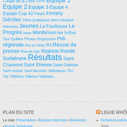
Equipe 1
Coupe de la Loire
CPPP
Equipe 2
Equipe 3
Equipe 4
Firminy
Equipe Cup 42
Feurs
Génilac
Infos pratiques
Inter-créneaux
Jeunes
Le
La Fouillouse
interclubs
Progrès
Montbrison
Not So'Bad
Mairie
Pré-
Tour
Oullins
Photos
Progression
régionale
Revue de
R3
Puy en Velay
presse
Roanne
Ronde
Rive de Gier
Résultats
Sorbérane
Saint
Saint Etienne
Chamond
Saint Galmier
Saint Joseph
Saint Marcellin
Statistiques
TDJ
Téléthon
Valence
Vétérans
Top
PLAN DU SITE
LIGUE RHÔ
Le club
:
Présentation
•
Équipes Interclubs
•
Bénévoles
Fermeture estival
•
Ronde Sorbérane
2026