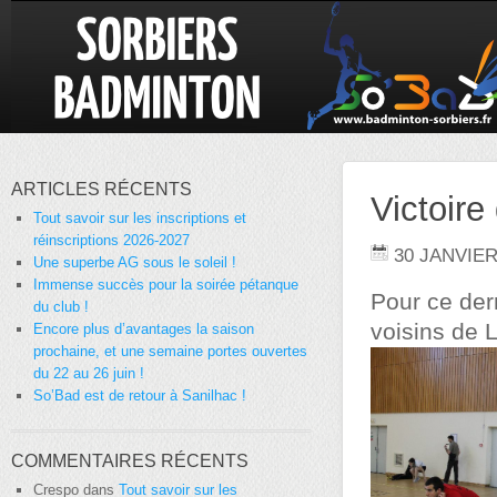
ARTICLES RÉCENTS
Victoire
Tout savoir sur les inscriptions et
réinscriptions 2026-2027
30 JANVIER
Une superbe AG sous le soleil !
Immense succès pour la soirée pétanque
Pour ce dern
du club !
voisins de 
Encore plus d’avantages la saison
prochaine, et une semaine portes ouvertes
du 22 au 26 juin !
So’Bad est de retour à Sanilhac !
COMMENTAIRES RÉCENTS
Crespo
dans
Tout savoir sur les