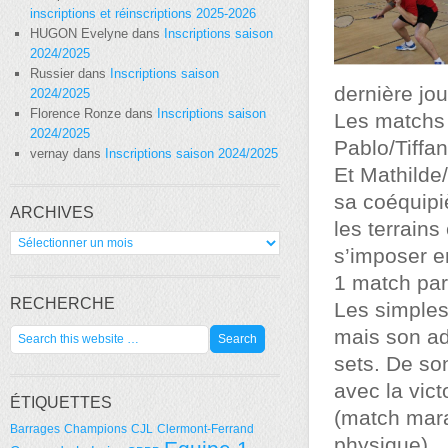
inscriptions et réinscriptions 2025-2026
HUGON Evelyne
dans
Inscriptions saison
2024/2025
Russier
dans
Inscriptions saison
dernière jou
2024/2025
Florence Ronze
dans
Inscriptions saison
Les matchs
2024/2025
Pablo/Tiffa
vernay
dans
Inscriptions saison 2024/2025
Et Mathilde
sa coéquipiè
ARCHIVES
les terrains
Archives
s’imposer e
1 match par
RECHERCHE
Les simples
mais son adv
sets. De so
avec la vict
ÉTIQUETTES
(match mara
Barrages
Champions
CJL
Clermont-Ferrand
physique)