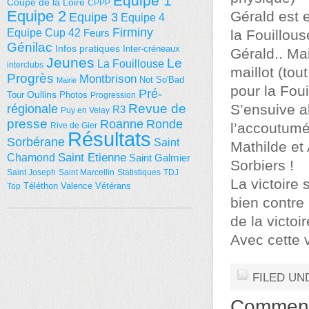
Equipe 1
Coupe de la Loire
CPPP
Equipe 2
Gérald est e
Equipe 3
Equipe 4
Firminy
Equipe Cup 42
Feurs
la Fouillous
Génilac
Infos pratiques
Inter-créneaux
Gérald.. Mai
Jeunes
Le
La Fouillouse
interclubs
maillot (tou
Progrès
Montbrison
Not So'Bad
Mairie
pour la Foui
Pré-
Tour
Oullins
Photos
Progression
régionale
Revue de
S’ensuive a
R3
Puy en Velay
presse
Roanne
Ronde
l’accoutumé
Rive de Gier
Résultats
Sorbérane
Saint
Mathilde et 
Saint Etienne
Chamond
Saint Galmier
Sorbiers !
Saint Joseph
Saint Marcellin
Statistiques
TDJ
La victoire 
Téléthon
Valence
Vétérans
Top
bien contre
de la victoi
Avec cette v
FILED UN
Commen