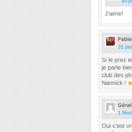
30 j
J’aime!
Fabie
31 ja
Si le prez e
je parle bie
club des ph
Nannick !
Géral
1 févr
Oui c’est v