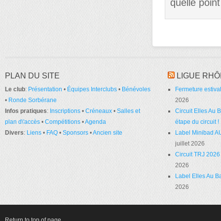
quelle poin
PLAN DU SITE
LIGUE RHÔ
Le club
:
Présentation
•
Équipes Interclubs
•
Bénévoles
Fermeture estival
•
Ronde Sorbérane
2026
Infos pratiques
:
Inscriptions
•
Créneaux
•
Salles et
Circuit Elles Au
plan d\'accès
•
Compétitions
•
Agenda
étape du circuit !
Divers
:
Liens
•
FAQ
•
Sponsors
•
Ancien site
Label Minibad A
juillet 2026
Circuit TRJ 2026 
2026
Label Elles Au Ba
2026
Return to top of page