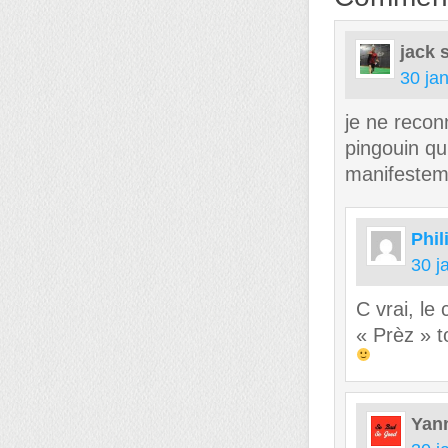
jack
30 ja
je ne recon
pingouin qu
manifesteme
Phil
30 j
C vrai, le
« Prèz » t
Yan