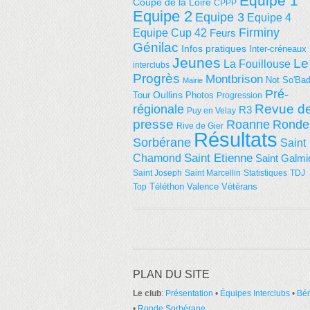
Equipe 1
Coupe de la Loire
CPPP
Equipe 2
Equipe 3
Equipe 4
Firminy
Equipe Cup 42
Feurs
Génilac
Infos pratiques
Inter-créneaux
Jeunes
Le
La Fouillouse
interclubs
Progrès
Montbrison
Not So'Ba
Mairie
Pré-
Tour
Oullins
Photos
Progression
régionale
Revue d
R3
Puy en Velay
presse
Roanne
Ronde
Rive de Gier
Résultats
Sorbérane
Saint
Saint Etienne
Chamond
Saint Galmi
Saint Joseph
Saint Marcellin
Statistiques
TDJ
Téléthon
Valence
Vétérans
Top
PLAN DU SITE
Le club
:
Présentation
•
Équipes Interclubs
•
Bé
•
Ronde Sorbérane