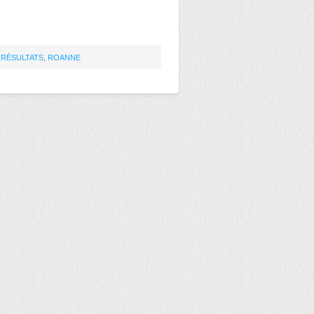
,
RÉSULTATS
,
ROANNE