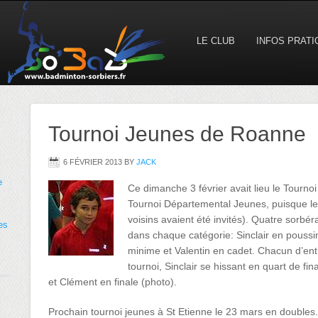
LE CLUB
INFOS PRAT
Tournoi Jeunes de Roanne
6 FÉVRIER 2013
BY
JACK
e
Ce dimanche 3 février avait lieu le Tourn
Tournoi Départemental Jeunes, puisque l
voisins avaient été invités). Quatre sorbér
es
dans chaque catégorie: Sinclair en pouss
minime et Valentin en cadet. Chacun d’ent
tournoi, Sinclair se hissant en quart de fin
et Clément en finale (photo).
Prochain tournoi jeunes à St Etienne le 23 mars en doubles.