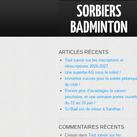
ARTICLES RÉCENTS
Tout savoir sur les inscriptions et
réinscriptions 2026-2027
Une superbe AG sous le soleil !
Immense succès pour la soirée pétanqu
du club !
Encore plus d’avantages la saison
prochaine, et une semaine portes ouvert
du 22 au 26 juin !
So’Bad est de retour à Sanilhac !
COMMENTAIRES RÉCENTS
Crespo
dans
Tout savoir sur les