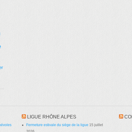
d
e
er
LIGUE RHÔNE ALPES
CO
névoles
Fermeture estivale du siège de la ligue
15 juillet
2026