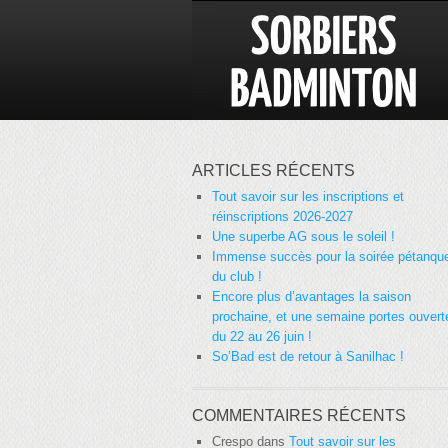
ARTICLES RÉCENTS
Tout savoir sur les inscriptions et
réinscriptions 2026-2027
Une superbe AG sous le soleil !
Immense succès pour la soirée pétanqu
du club !
Encore plus d’avantages la saison
prochaine, et une semaine portes ouvert
du 22 au 26 juin !
So’Bad est de retour à Sanilhac !
COMMENTAIRES RÉCENTS
Crespo
dans
Tout savoir sur les