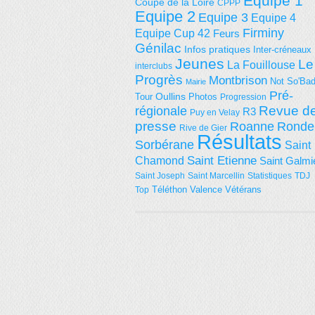
Equipe 1
Coupe de la Loire
CPPP
Equipe 2
Equipe 3
Equipe 4
Firminy
Equipe Cup 42
Feurs
Génilac
Infos pratiques
Inter-créneaux
Jeunes
Le
La Fouillouse
interclubs
Progrès
Montbrison
Not So'Ba
Mairie
Pré-
Tour
Oullins
Photos
Progression
régionale
Revue d
R3
Puy en Velay
presse
Roanne
Ronde
Rive de Gier
Résultats
Sorbérane
Saint
Saint Etienne
Chamond
Saint Galmi
Saint Joseph
Saint Marcellin
Statistiques
TDJ
Téléthon
Valence
Vétérans
Top