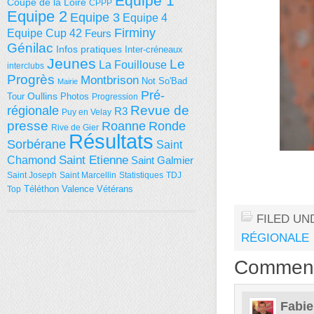
Equipe 1
Coupe de la Loire
CPPP
Equipe 2
Equipe 3
Equipe 4
Firminy
Equipe Cup 42
Feurs
Génilac
Infos pratiques
Inter-créneaux
Jeunes
Le
La Fouillouse
interclubs
Progrès
Montbrison
Not So'Bad
Mairie
Pré-
Tour
Oullins
Photos
Progression
régionale
Revue de
R3
Puy en Velay
presse
Roanne
Ronde
Rive de Gier
Résultats
Sorbérane
Saint
Saint Etienne
Chamond
Saint Galmier
Saint Joseph
Saint Marcellin
Statistiques
TDJ
Téléthon
Valence
Vétérans
Top
FILED UN
RÉGIONALE
Commen
Fabie