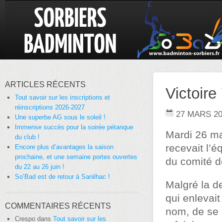
ARTICLES RÉCENTS
Victoire
Tout savoir sur les inscriptions et
réinscriptions 2026-2027
27 MARS 2
Une superbe AG sous le soleil !
Immense succès pour la soirée pétanque
Mardi 26 ma
du club !
recevait l’
Encore plus d’avantages la saison
prochaine, et une semaine portes ouvertes
du comité d
du 22 au 26 juin !
So’Bad est de retour à Sanilhac !
Malgré la d
qui enlevait
COMMENTAIRES RÉCENTS
nom, de se 
Crespo
dans
Tout savoir sur les