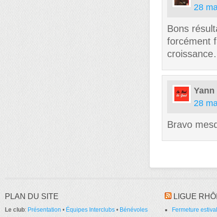
28 ma
Bons résult
forcément f
croissanc
Yann
28 ma
Bravo mesd
PLAN DU SITE
LIGUE RHÔ
Le club
:
Présentation
•
Équipes Interclubs
•
Bénévoles
Fermeture estival