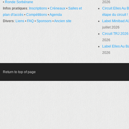
•
Ronde Sorbérane
2026
Infos pratiques
:
Inscriptions
•
Créneaux
•
Salles et
Circuit Elles Au
plan d\'accès
•
Compétitions
•
Agenda
étape du circuit !
Divers
:
Liens
•
FAQ
•
Sponsors
•
Ancien site
Label Minibad A
juillet 2026
Circuit TRJ 2026 
2026
Label Elles Au Ba
2026
Return to top of page