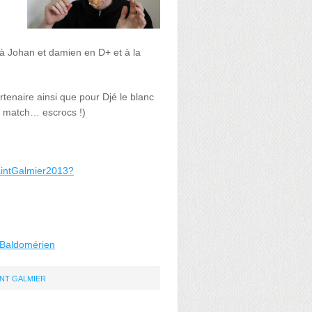
 à Johan et damien en D+ et à la
tenaire ainsi que pour Djé le blanc
ul match… escrocs !)
intGalmier2013?
 Baldomérien
INT GALMIER