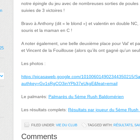
notre épingle du jeu avec de nombreuses sorties de poules
suivies de 3 victoires !
on
Bravo à Anthony (dit « le blond ») et valentin en double NC,
souris et la maman en C !
A noter également, une belle deuxième place pour Val’ et par
025
et Vincent de la Fouillouse (alors qu’ils ont gagné qu’un se
Les photos :
https://picasaweb.google.com/101006014902344350215/Sa
authkey=Gv1sRgCO3inYPb37eUkgE&feat=email
Le palmarès:
Palmarès du 5ème Rush Baldomérien
Les résultats complets:
Résultats par joueur du 5ème Rush
FILED UNDER:
VIE DU CLUB
TAGGED WITH:
RÉSULTATS
,
SA
Comments