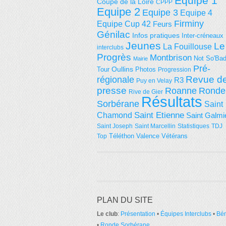
Equipe 1
Coupe de la Loire
CPPP
Equipe 2
Equipe 3
Equipe 4
Firminy
Equipe Cup 42
Feurs
Génilac
Infos pratiques
Inter-créneaux
Jeunes
Le
La Fouillouse
interclubs
Progrès
Montbrison
Not So'Ba
Mairie
Pré-
Tour
Oullins
Photos
Progression
régionale
Revue d
R3
Puy en Velay
presse
Roanne
Ronde
Rive de Gier
Résultats
Sorbérane
Saint
Saint Etienne
Chamond
Saint Galmi
Saint Joseph
Saint Marcellin
Statistiques
TDJ
Téléthon
Valence
Vétérans
Top
PLAN DU SITE
Le club
:
Présentation
•
Équipes Interclubs
•
Bé
•
Ronde Sorbérane