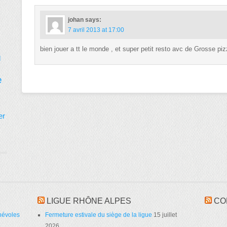
johan
says:
7 avril 2013 at 17:00
bien jouer a tt le monde , et super petit resto avc de Grosse pi
d
e
er
LIGUE RHÔNE ALPES
CO
névoles
Fermeture estivale du siège de la ligue
15 juillet
2026