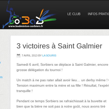
LE CLUB
INFOS PRAT
3 victoires à Saint Galmier
7 AVRIL 2013
BY
LA SOURIS
e
Samedi 6 avril, Sorbiers se déplace à Saint Galmier, encor
grosse délégation du tournoi !
es
Un match à ne pas rater allait avoir lieu… un derby même ! 
Tension maximum entre la mère et sa fille ! Résultat, l’exp
tranquille !
Pendant ce temps Sorbiers se rafraichissait à la buvette et
bien que la bière ne soit pas à notre goût, nous avons tiré