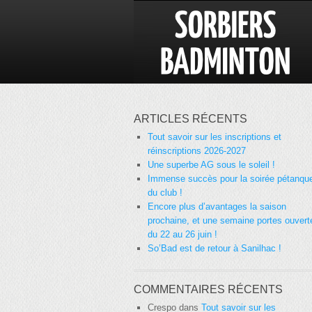
ARTICLES RÉCENTS
Tout savoir sur les inscriptions et
réinscriptions 2026-2027
Une superbe AG sous le soleil !
Immense succès pour la soirée pétanqu
du club !
Encore plus d’avantages la saison
prochaine, et une semaine portes ouvert
du 22 au 26 juin !
So’Bad est de retour à Sanilhac !
COMMENTAIRES RÉCENTS
Crespo
dans
Tout savoir sur les