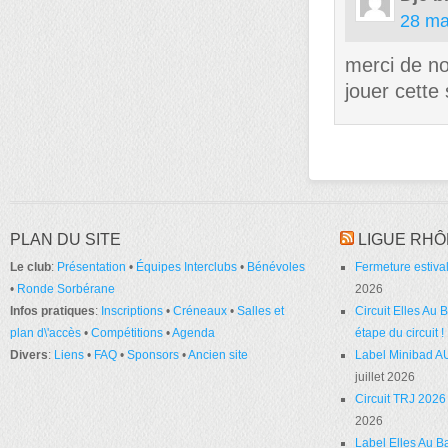
28 ma
merci de no
jouer cette 
PLAN DU SITE
LIGUE RHÔ
Le club
:
Présentation
•
Équipes Interclubs
•
Bénévoles
Fermeture estival
•
Ronde Sorbérane
2026
Infos pratiques
:
Inscriptions
•
Créneaux
•
Salles et
Circuit Elles Au
plan d\'accès
•
Compétitions
•
Agenda
étape du circuit !
Divers
:
Liens
•
FAQ
•
Sponsors
•
Ancien site
Label Minibad A
juillet 2026
Circuit TRJ 2026 
2026
Label Elles Au Ba