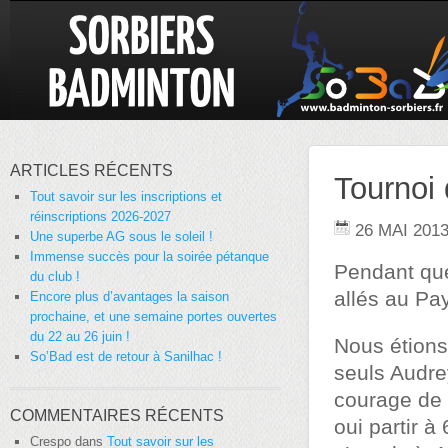
ARTICLES RÉCENTS
Tournoi
Tout savoir sur les inscriptions et
réinscriptions 2026-2027
26 MAI 201
Une superbe AG sous le soleil !
Immense succès pour la soirée pétanque
Pendant que
du club !
allés au Pa
Encore plus d’avantages la saison
prochaine, et une semaine portes ouvertes
du 22 au 26 juin !
Nous étions 
So’Bad est de retour à Sanilhac !
seuls Audre
courage de 
COMMENTAIRES RÉCENTS
oui partir à
Crespo
dans
Tout savoir sur les