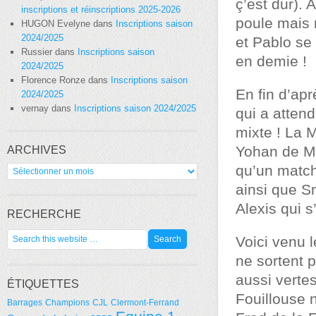
ç’est dur). 
inscriptions et réinscriptions 2025-2026
poule mais
HUGON Evelyne
dans
Inscriptions saison
2024/2025
et Pablo se
Russier
dans
Inscriptions saison
en demie !
2024/2025
Florence Ronze
dans
Inscriptions saison
En fin d’ap
2024/2025
vernay
dans
Inscriptions saison 2024/2025
qui a attend
mixte ! La 
Yohan de Mo
ARCHIVES
Archives
qu’un match 
ainsi que Sm
Alexis qui 
RECHERCHE
Voici venu 
ne sortent p
aussi vertes
ÉTIQUETTES
Fouillouse 
Barrages
Champions
CJL
Clermont-Ferrand