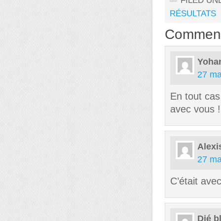
FILED UN
RÉSULTATS
Commen
Yoha
27 ma
En tout cas
avec vous !
Alexi
27 ma
C’était ave
Djé b