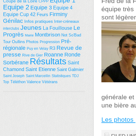
Equipe 1
Fred de la F
Coupe de la Loire
CPPP
Equipe 2
Equipe 3
Equipe 4
équipe très
Firminy
Equipe Cup 42
Feurs
sont légèrem
Génilac
Infos pratiques
Inter-créneaux
Jeunes
Le
La Fouillouse
interclubs
Progrès
Montbrison
Not So'Bad
Mairie
Pré-
Tour
Oullins
Photos
Progression
régionale
Revue de
R3
Puy en Velay
presse
Roanne
Ronde
Rive de Gier
Résultats
Sorbérane
Saint
Saint Etienne
Chamond
Saint Galmier
Saint Joseph
Saint Marcellin
Statistiques
TDJ
Téléthon
Valence
Vétérans
Top
générale et 
une bière au
Les photos