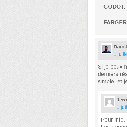
GODOT, Y
FARGERE
Dam-
1 juil
Si je peux 
derniers rés
simple, et 
Jér
1 ju
Pour info,