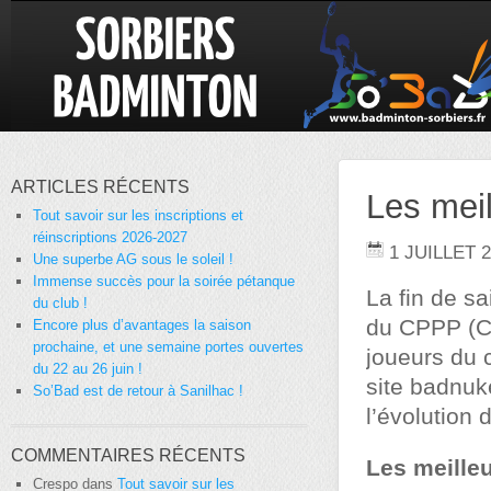
ARTICLES RÉCENTS
Les meil
Tout savoir sur les inscriptions et
réinscriptions 2026-2027
1 JUILLET 
Une superbe AG sous le soleil !
Immense succès pour la soirée pétanque
La fin de sa
du club !
du CPPP (Cl
Encore plus d’avantages la saison
prochaine, et une semaine portes ouvertes
joueurs du 
du 22 au 26 juin !
site badnuk
So’Bad est de retour à Sanilhac !
l’évolution
COMMENTAIRES RÉCENTS
Les meille
Crespo
dans
Tout savoir sur les