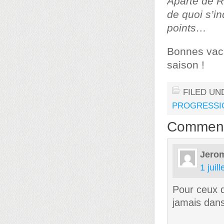
Aparté de R
de quoi s’i
points…
Bonnes vaca
saison !
FILED UN
PROGRESSI
Commen
Jero
1 juil
Pour ceux q
jamais dans