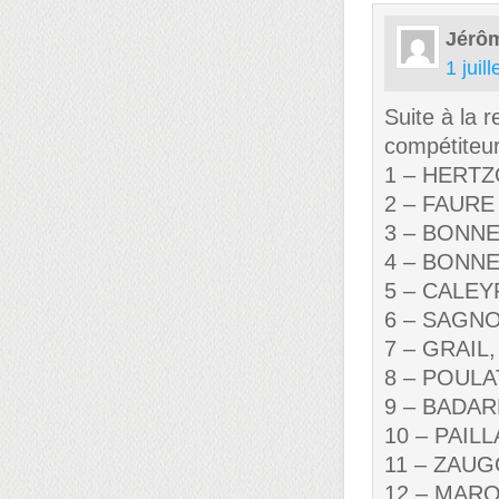
Jérô
1 juil
Suite à la 
compétiteur
1 – HERTZO
2 – FAURE 
3 – BONNEL
4 – BONNEL
5 – CALEY
6 – SAGNOL
7 – GRAIL, 
8 – POULAT,
9 – BADARD
10 – PAILL
11 – ZAUGG
12 – MARQU