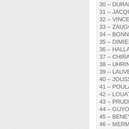
30 – DURAN
31 – JACQ
32 – VINCE
33 – ZAUGG
34 – BONNI
35 – DIMIER
36 – HALLAL
37 – CHIRA
38 – UHRIN
39 – LAUVE
40 – JOUSS
41 – POULA
42 – LOUAT
43 – PRUDH
44 – GUYOT,
45 – BENEY
46 – MERME