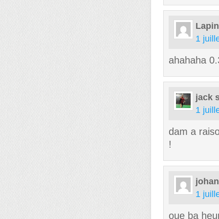
Lapi
1 juil
ahahaha 0.3
jack
1 juil
dam a raiso
!
johan
1 juil
oue ba heur