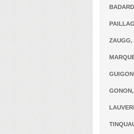
BADARD,
PAILLAGO
ZAUGG, M
MARQUET
GUIGON,
GONON, 
LAUVERN
TINQUAUT