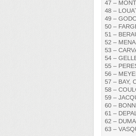
47 – MONT
48 – LOUAT
49 – GODOT
50 – FARGE
51 – BERAU
52 – MENAR
53 – CARVA
54 – GELLE
55 – PERES,
56 – MEYER
57 – BAY, C
58 – COULO
59 – JACQU
60 – BONNE
61 – DEPAL
62 – DUMAS
63 – VASQUE