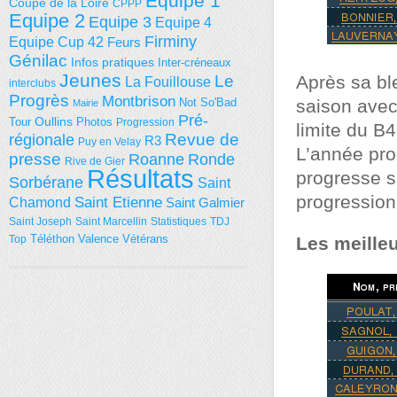
Equipe 1
Coupe de la Loire
CPPP
Equipe 2
Equipe 3
Equipe 4
Firminy
Equipe Cup 42
Feurs
Génilac
Infos pratiques
Inter-créneaux
Jeunes
Le
Après sa ble
La Fouillouse
interclubs
Progrès
Montbrison
Not So'Bad
saison avec 
Mairie
Pré-
Tour
Oullins
Photos
Progression
limite du B
régionale
Revue de
R3
Puy en Velay
L’année pro
presse
Roanne
Ronde
Rive de Gier
Résultats
progresse su
Sorbérane
Saint
progressio
Saint Etienne
Chamond
Saint Galmier
Saint Joseph
Saint Marcellin
Statistiques
TDJ
Téléthon
Valence
Vétérans
Top
Les meille