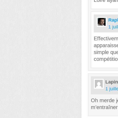
Loire ayan
Rap
1 ju
Effectivem
apparaisse
simple que
compétitio
Lapi
1 juil
Oh merde je
m’entraîner