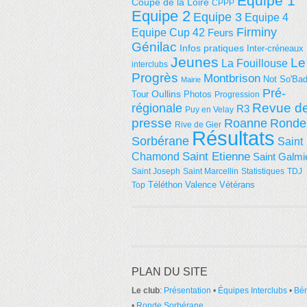
Equipe 1
Coupe de la Loire
CPPP
Equipe 2
Equipe 3
Equipe 4
Firminy
Equipe Cup 42
Feurs
Génilac
Infos pratiques
Inter-créneaux
Jeunes
Le
La Fouillouse
interclubs
Progrès
Montbrison
Not So'Ba
Mairie
Pré-
Tour
Oullins
Photos
Progression
régionale
Revue d
R3
Puy en Velay
presse
Roanne
Ronde
Rive de Gier
Résultats
Sorbérane
Saint
Saint Etienne
Chamond
Saint Galmi
Saint Joseph
Saint Marcellin
Statistiques
TDJ
Téléthon
Valence
Vétérans
Top
PLAN DU SITE
Le club
:
Présentation
•
Équipes Interclubs
•
Bé
•
Ronde Sorbérane