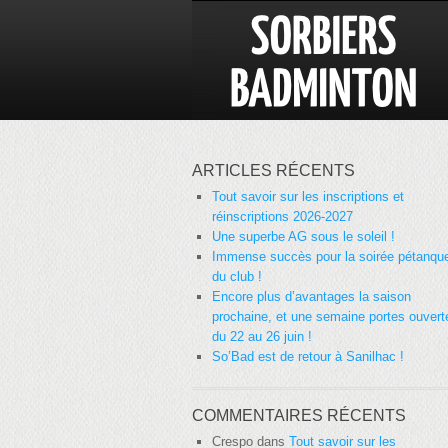
ARTICLES RÉCENTS
Tout savoir sur les inscriptions et
réinscriptions 2026-2027
Une superbe AG sous le soleil !
Immense succès pour la soirée pétanqu
du club !
Encore plus d’avantages la saison
prochaine, et une semaine portes ouvert
du 22 au 26 juin !
So’Bad est de retour à Sanilhac !
COMMENTAIRES RÉCENTS
Crespo
dans
Tout savoir sur les