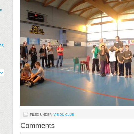
on
025
FILED UNDER:
VIE DU CLUB
Comments