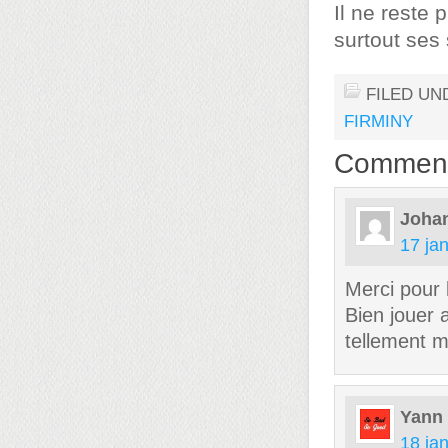
Il ne reste 
surtout ses
FILED UN
FIRMINY
Commen
Joha
17 ja
Merci pour l
Bien jouer 
tellement m
Yann
18 ja