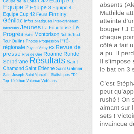
Equipe 1
Coupe de la Loire
CPPP
absents (Ale
Equipe 2
Equipe 3
Equipe 4
Mathilde att
Firminy
Equipe Cup 42
Feurs
Génilac
atteinte d’
Infos pratiques
Inter-créneaux
Jeunes
Le
La Fouillouse
bouger ! J E
interclubs
Progrès
Montbrison
Not So'Bad
Mairie
chaque point
Pré-
Tour
Oullins
Photos
Progression
côté a fait 
régionale
Revue de
R3
Puy en Velay
a pu. Il per
presse
Roanne
Ronde
Rive de Gier
Résultats
Il s’impose
Sorbérane
Saint
Saint Etienne
Chamond
Saint Galmier
le bat en 3 
Saint Joseph
Saint Marcellin
Statistiques
TDJ
Téléthon
Valence
Vétérans
Top
C’est Stéph
peut qu’appl
rushé ! On 
aimant sur l
sets ! Victo
invaincue d