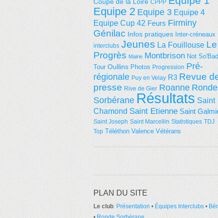
Equipe 1
Coupe de la Loire
CPPP
Equipe 2
Equipe 3
Equipe 4
Firminy
Equipe Cup 42
Feurs
Génilac
Infos pratiques
Inter-créneaux
Jeunes
Le
La Fouillouse
interclubs
Progrès
Montbrison
Not So'Ba
Mairie
Pré-
Tour
Oullins
Photos
Progression
régionale
Revue d
R3
Puy en Velay
presse
Roanne
Ronde
Rive de Gier
Résultats
Sorbérane
Saint
Saint Etienne
Chamond
Saint Galmi
Saint Joseph
Saint Marcellin
Statistiques
TDJ
Téléthon
Valence
Vétérans
Top
PLAN DU SITE
Le club
:
Présentation
•
Équipes Interclubs
•
Bé
•
Ronde Sorbérane