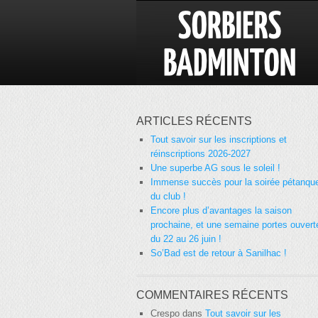
ARTICLES RÉCENTS
Tout savoir sur les inscriptions et
réinscriptions 2026-2027
Une superbe AG sous le soleil !
Immense succès pour la soirée pétanqu
du club !
Encore plus d’avantages la saison
prochaine, et une semaine portes ouvert
du 22 au 26 juin !
So’Bad est de retour à Sanilhac !
COMMENTAIRES RÉCENTS
Crespo
dans
Tout savoir sur les