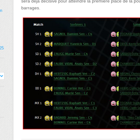
sera déjà décisive pour atteindre la première place de la 
barrages.
on
025