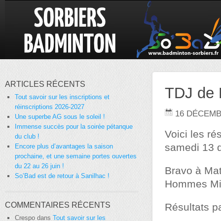
ARTICLES RÉCENTS
TDJ de M
Tout savoir sur les inscriptions et
réinscriptions 2026-2027
16 DÉCEMB
Une superbe AG sous le soleil !
Immense succès pour la soirée pétanque
Voici les r
du club !
samedi 13 
Encore plus d’avantages la saison
prochaine, et une semaine portes ouvertes
du 22 au 26 juin !
Bravo à Mat
So’Bad est de retour à Sanilhac !
Hommes Mi
COMMENTAIRES RÉCENTS
Résultats p
Crespo
dans
Tout savoir sur les