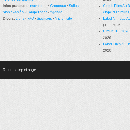
Infos pratiques
:
Inscriptions
•
Créneaux
•
Salles et
Circuit Elles Au
plan d\'accès
•
Compétitions
•
Agenda
étape du circuit !
Divers
:
Liens
•
FAQ
•
Sponsors
•
Ancien site
Label Minibad A
juillet 2026
Circuit TRJ 2026 
2026
Label Elles Au Ba
2026
Return to top of page