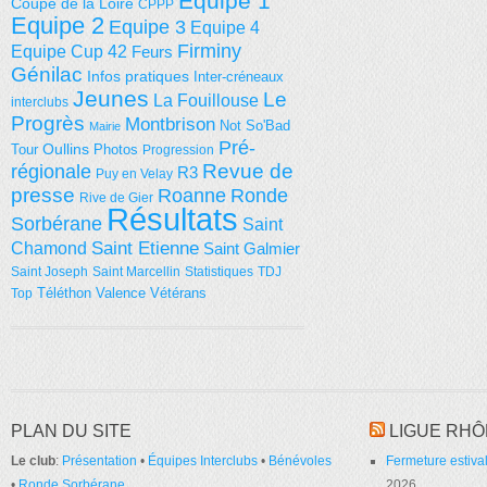
Equipe 1
Coupe de la Loire
CPPP
Equipe 2
Equipe 3
Equipe 4
Firminy
Equipe Cup 42
Feurs
Génilac
Infos pratiques
Inter-créneaux
Jeunes
Le
La Fouillouse
interclubs
Progrès
Montbrison
Not So'Bad
Mairie
Pré-
Tour
Oullins
Photos
Progression
régionale
Revue de
R3
Puy en Velay
presse
Roanne
Ronde
Rive de Gier
Résultats
Sorbérane
Saint
Saint Etienne
Chamond
Saint Galmier
Saint Joseph
Saint Marcellin
Statistiques
TDJ
Téléthon
Valence
Vétérans
Top
PLAN DU SITE
LIGUE RHÔ
Le club
:
Présentation
•
Équipes Interclubs
•
Bénévoles
Fermeture estival
•
Ronde Sorbérane
2026