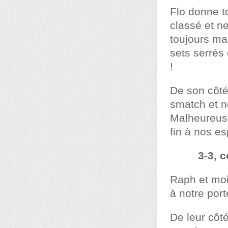
Flo donne t
classé et n
toujours ma
sets serrés 
!
De son côté
smatch et n
Malheureuse
fin à nos e
3-3, 
Raph et moi
à notre port
De leur côt