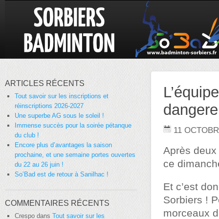
ARTICLES RÉCENTS
L’équipe
Tout savoir sur les inscriptions et
dangere
réinscriptions 2026-2027
Une superbe AG sous le soleil !
Immense succès pour la soirée pétanque
11 OCTOBR
du club !
Encore plus d’avantages la saison
Après deux 
prochaine, et une semaine portes ouvertes
ce dimanche
du 22 au 26 juin !
So’Bad est de retour à Sanilhac !
Et c’est do
Sorbiers ! 
COMMENTAIRES RÉCENTS
morceaux de
Crespo
dans
Tout savoir sur les