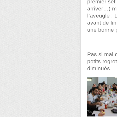
premier set
arriver…) m
l’aveugle ! 
avant de fi
une bonne pa
Pas si mal 
petits regr
diminués…