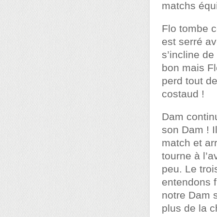
matchs équi
Flo tombe c
est serré a
s’incline d
bon mais Flo
perd tout 
costaud !
Dam continu
son Dam ! Il
match et ar
tourne à l’
peu. Le tro
entendons f
notre Dam s
plus de la c