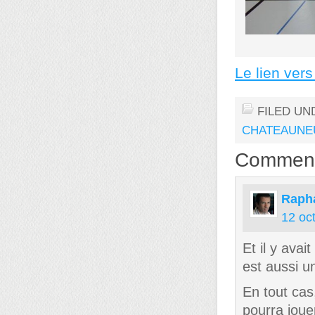
Le lien vers
FILED UN
CHATEAUNEU
Commen
Rapha
12 oc
Et il y avai
est aussi u
En tout cas
pourra joue