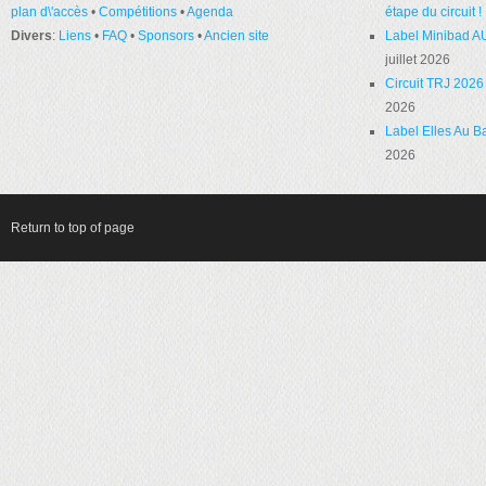
plan d\'accès
•
Compétitions
•
Agenda
étape du circuit !
Divers
:
Liens
•
FAQ
•
Sponsors
•
Ancien site
Label Minibad A
juillet 2026
Circuit TRJ 2026 
2026
Label Elles Au Ba
2026
Return to top of page