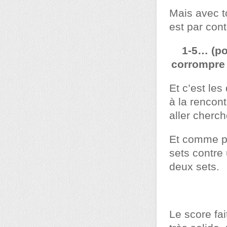
Mais avec t
est par cont
1-5… (po
corrompre 
Et c’est le
à la rencon
aller cherch
Et comme plu
sets contre
deux sets.
Le score fa