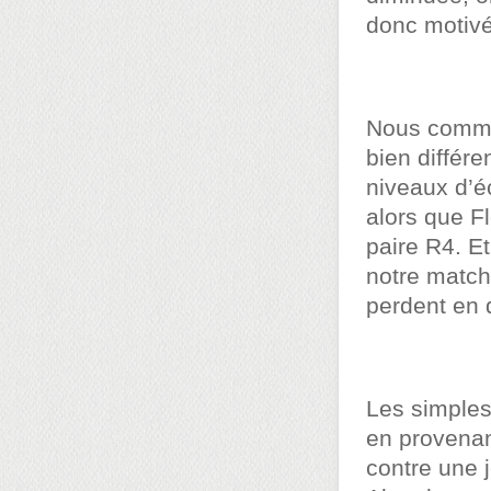
donc motivé
Nous comme
bien différ
niveaux d’é
alors que F
paire R4. E
notre match
perdent en d
Les simples
en provenan
contre
une 