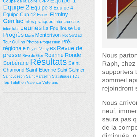
Equipe 1
Coupe de la Loire
CPPP
Equipe 2
Equipe 3
Equipe 4
Firminy
Equipe Cup 42
Feurs
Génilac
Infos pratiques
Inter-créneaux
Jeunes
Le
La Fouillouse
interclubs
Progrès
Montbrison
Not So'Bad
Mairie
Pré-
Tour
Oullins
Photos
Progression
régionale
Revue de
R3
Puy en Velay
presse
Nous parton
Roanne
Ronde
Rive de Gier
Résultats
Sorbérane
Raph, chez l
Saint
Saint Etienne
Chamond
Saint Galmier
supporters 
Saint Joseph
Saint Marcellin
Statistiques
TDJ
sommeil apr
Téléthon
Valence
Vétérans
Top
rejoindront 
Nous arrivo
neuf, immen
saura pas qu
de la compo
diminuée, on