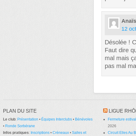
Anaï
12 oc
Désolée ! C’
Faut dire q
mal mais ça 
pas mal mais
PLAN DU SITE
LIGUE RHÔ
Le club
:
Présentation
•
Équipes Interclubs
•
Bénévoles
Fermeture estival
•
Ronde Sorbérane
2026
Infos pratiques
:
Inscriptions
•
Créneaux
•
Salles et
Circuit Elles Au