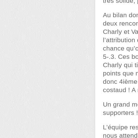
très solide,
Au bilan do
deux rencon
Charly et V
l’attributio
chance qu’o
5-.3. Ces b
Charly qui 
points que 
donc 4ième
costaud ! A 
Un grand me
supporters !
L’équipe res
nous attend