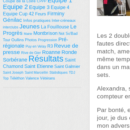
Equipe 1
Coupe de la Loire
CPPP
Equipe 2
Equipe 3
Equipe 4
Firminy
Equipe Cup 42
Feurs
Génilac
Infos pratiques
Inter-créneaux
Jeunes
Le
La Fouillouse
interclubs
Progrès
Montbrison
Not So'Bad
Mairie
Les 2 doubl
Pré-
Tour
Oullins
Photos
Progression
fautes direc
régionale
Revue de
R3
Puy en Velay
match, amenè
presse
Roanne
Ronde
Rive de Gier
Résultats
même temps,
Sorbérane
Saint
Saint Etienne
dans un mat
Chamond
Saint Galmier
Saint Joseph
Saint Marcellin
Statistiques
TDJ
sets.
Téléthon
Valence
Vétérans
Top
Alexandra, 
compteur en
Par bonté, e
jour, je du
mon adversai