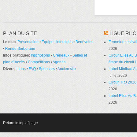
PLAN DU SITE
LIGUE RHÔ
Le club
:
Présentation
•
Équipes Interclubs
•
Bénévoles
Fermeture estival
•
Ronde Sorbérane
2026
Infos pratiques
:
Inscriptions
•
Créneaux
•
Salles et
Circuit Elles Au
plan d\'accès
•
Compétitions
•
Agenda
étape du circuit !
Divers
:
Liens
•
FAQ
•
Sponsors
•
Ancien site
Label Minibad A
juillet 2026
Circuit TRJ 2026 
2026
Label Elles Au Ba
2026
Return to top of page