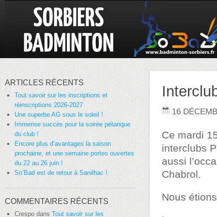
ARTICLES RÉCENTS
Intercl
Tout savoir sur les inscriptions et
réinscriptions 2026-2027
16 DÉCEMB
Une superbe AG sous le soleil !
Immense succès pour la soirée pétanque
Ce mardi 1
du club !
Encore plus d’avantages la saison
interclubs P
prochaine, et une semaine portes ouvertes
aussi l’occa
du 22 au 26 juin !
Chabrol.
So’Bad est de retour à Sanilhac !
Nous étions
COMMENTAIRES RÉCENTS
Crespo
dans
Tout savoir sur les