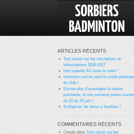
ARTICLES RÉCENTS
Tout savoir sur les inscriptions et
réinscriptions 2026-2027
Une superbe AG sous le soleil !
Immense succès pour la soirée pétanqu
du club !
Encore plus d’avantages la saison
prochaine, et une semaine portes ouvert
du 22 au 26 juin !
So’Bad est de retour à Sanilhac !
COMMENTAIRES RÉCENTS
Crespo
dans
Tout savoir sur les