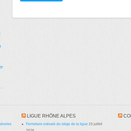
d
e
er
LIGUE RHÔNE ALPES
CO
névoles
Fermeture estivale du siège de la ligue
15 juillet
2026