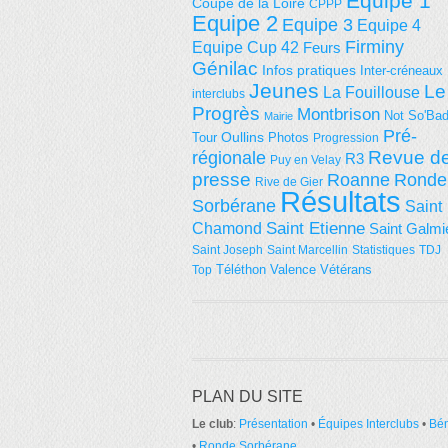
Equipe 1
Coupe de la Loire
CPPP
Equipe 2
Equipe 3
Equipe 4
Firminy
Equipe Cup 42
Feurs
Génilac
Infos pratiques
Inter-créneaux
Jeunes
Le
La Fouillouse
interclubs
Progrès
Montbrison
Not So'Ba
Mairie
Pré-
Tour
Oullins
Photos
Progression
régionale
Revue d
R3
Puy en Velay
presse
Roanne
Ronde
Rive de Gier
Résultats
Sorbérane
Saint
Saint Etienne
Chamond
Saint Galmi
Saint Joseph
Saint Marcellin
Statistiques
TDJ
Téléthon
Valence
Vétérans
Top
PLAN DU SITE
Le club
:
Présentation
•
Équipes Interclubs
•
Bé
•
Ronde Sorbérane