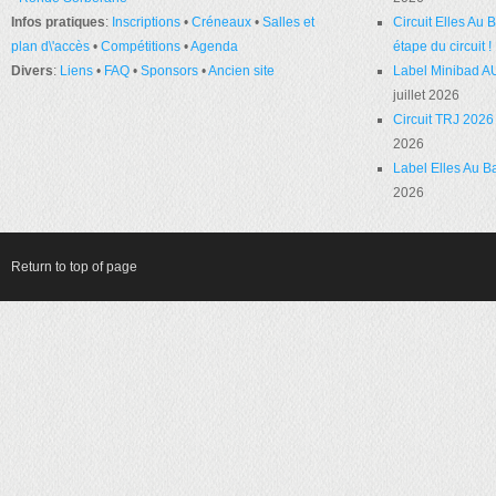
Infos pratiques
:
Inscriptions
•
Créneaux
•
Salles et
Circuit Elles Au
plan d\'accès
•
Compétitions
•
Agenda
étape du circuit !
Divers
:
Liens
•
FAQ
•
Sponsors
•
Ancien site
Label Minibad A
juillet 2026
Circuit TRJ 2026 
2026
Label Elles Au Ba
2026
Return to top of page