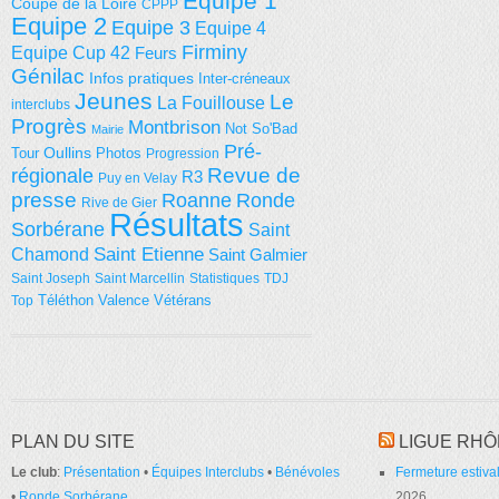
Equipe 1
Coupe de la Loire
CPPP
Equipe 2
Equipe 3
Equipe 4
Firminy
Equipe Cup 42
Feurs
Génilac
Infos pratiques
Inter-créneaux
Jeunes
Le
La Fouillouse
interclubs
Progrès
Montbrison
Not So'Bad
Mairie
Pré-
Tour
Oullins
Photos
Progression
régionale
Revue de
R3
Puy en Velay
presse
Roanne
Ronde
Rive de Gier
Résultats
Sorbérane
Saint
Saint Etienne
Chamond
Saint Galmier
Saint Joseph
Saint Marcellin
Statistiques
TDJ
Téléthon
Valence
Vétérans
Top
PLAN DU SITE
LIGUE RHÔ
Le club
:
Présentation
•
Équipes Interclubs
•
Bénévoles
Fermeture estival
•
Ronde Sorbérane
2026