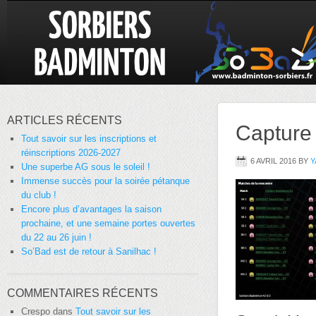
ARTICLES RÉCENTS
Capture
Tout savoir sur les inscriptions et
réinscriptions 2026-2027
6 AVRIL 2016
BY
Y
Une superbe AG sous le soleil !
Immense succès pour la soirée pétanque
du club !
Encore plus d’avantages la saison
prochaine, et une semaine portes ouvertes
du 22 au 26 juin !
So’Bad est de retour à Sanilhac !
COMMENTAIRES RÉCENTS
Crespo
dans
Tout savoir sur les