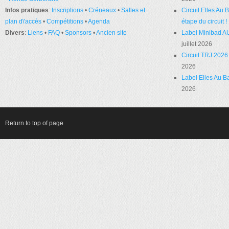
Infos pratiques
:
Inscriptions
•
Créneaux
•
Salles et
Circuit Elles Au
plan d\'accès
•
Compétitions
•
Agenda
étape du circuit !
Divers
:
Liens
•
FAQ
•
Sponsors
•
Ancien site
Label Minibad A
juillet 2026
Circuit TRJ 2026 
2026
Label Elles Au Ba
2026
Return to top of page