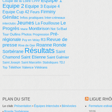
Equipe 1
Coupe de la Loire
CPPP
Equipe 2
Equipe 3
Equipe 4
Firminy
Equipe Cup 42
Feurs
Génilac
Infos pratiques
Inter-créneaux
Jeunes
Le
La Fouillouse
interclubs
Progrès
Montbrison
Not So'Bad
Mairie
Pré-
Tour
Oullins
Photos
Progression
régionale
Revue de
R3
Puy en Velay
presse
Roanne
Ronde
Rive de Gier
Résultats
Sorbérane
Saint
Saint Etienne
Chamond
Saint Galmier
Saint Joseph
Saint Marcellin
Statistiques
TDJ
Téléthon
Valence
Vétérans
Top
PLAN DU SITE
LIGUE RHÔ
Le club
:
Présentation
•
Équipes Interclubs
•
Bénévoles
Fermeture estival
•
Ronde Sorbérane
2026