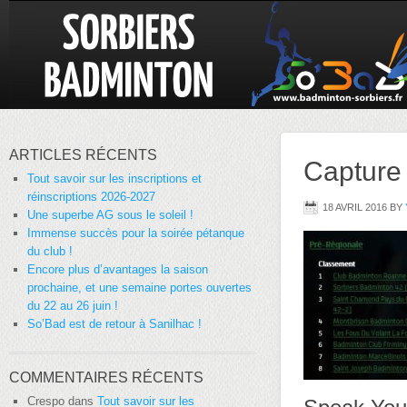
ARTICLES RÉCENTS
Capture
Tout savoir sur les inscriptions et
réinscriptions 2026-2027
18 AVRIL 2016
BY
Une superbe AG sous le soleil !
Immense succès pour la soirée pétanque
du club !
Encore plus d’avantages la saison
prochaine, et une semaine portes ouvertes
du 22 au 26 juin !
So’Bad est de retour à Sanilhac !
COMMENTAIRES RÉCENTS
Crespo
dans
Tout savoir sur les