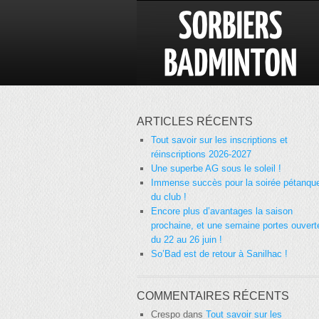
ARTICLES RÉCENTS
Tout savoir sur les inscriptions et
réinscriptions 2026-2027
Une superbe AG sous le soleil !
Immense succès pour la soirée pétanqu
du club !
Encore plus d’avantages la saison
prochaine, et une semaine portes ouvert
du 22 au 26 juin !
So’Bad est de retour à Sanilhac !
COMMENTAIRES RÉCENTS
Crespo
dans
Tout savoir sur les