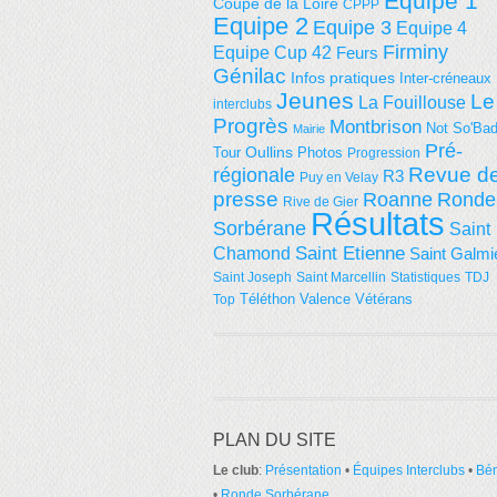
Equipe 1
Coupe de la Loire
CPPP
Equipe 2
Equipe 3
Equipe 4
Firminy
Equipe Cup 42
Feurs
Génilac
Infos pratiques
Inter-créneaux
Jeunes
Le
La Fouillouse
interclubs
Progrès
Montbrison
Not So'Ba
Mairie
Pré-
Tour
Oullins
Photos
Progression
régionale
Revue d
R3
Puy en Velay
presse
Roanne
Ronde
Rive de Gier
Résultats
Sorbérane
Saint
Saint Etienne
Chamond
Saint Galmi
Saint Joseph
Saint Marcellin
Statistiques
TDJ
Téléthon
Valence
Vétérans
Top
PLAN DU SITE
Le club
:
Présentation
•
Équipes Interclubs
•
Bé
•
Ronde Sorbérane