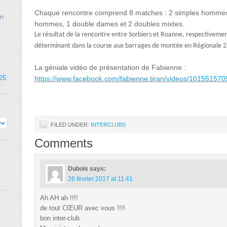
Chaque rencontre comprend 8 matches : 2 simples hommes
on
hommes, 1 double dames et 2 doubles mixtes.
Le résultat de la rencontre entre Sorbiers et Roanne, respectivemen
déterminant dans la course aux barrages de montée en Régionale 2
La géniale vidéo de présentation de Fabienne :
025
https://www.facebook.com/fabienne.tiran/videos/10155157
FILED UNDER:
INTERCLUBS
Comments
Dubois
says:
26 février 2017 at 11:41
Ah AH ah !!!!
de tout CŒUR avec vous !!!!
bon inter-club .