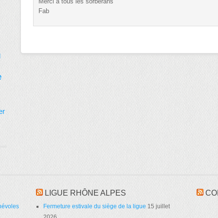
Merci à tous les sorberans
Fab
d
e
er
LIGUE RHÔNE ALPES
CO
névoles
Fermeture estivale du siège de la ligue
15 juillet
2026