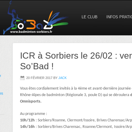
LE CLUB
INFOS PRAT
ICR à Sorbiers le 26/02 : v
So’Bad !
e
20 FÉVRIER 2017
BY
JACK
Vous êtes cordialement invités à la 4ème et avant-dernière journée
es
Rhône-Alpes de badminton (Régionale 3, poule D) qui se déroulera
d
Omnisports.
Au programme :
10h
/12h
: Sorbiers/Roanne, Clermont/Issoire, Brives Charensac/Ar
14h/16h
: Sorbiers/Brives Charensac, Roanne/Clermont, Issoire/Ar