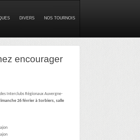
IQUES
DIVERS
NOS TOURNOIS
enez encourager
 des Interclubs Régionaux Auvergne-
imanche 26 février à Sorbiers,
salle
pajon
pajon