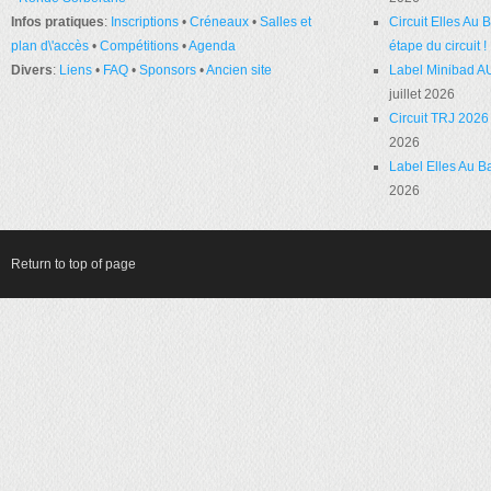
Infos pratiques
:
Inscriptions
•
Créneaux
•
Salles et
Circuit Elles Au
plan d\'accès
•
Compétitions
•
Agenda
étape du circuit !
Divers
:
Liens
•
FAQ
•
Sponsors
•
Ancien site
Label Minibad A
juillet 2026
Circuit TRJ 2026 
2026
Label Elles Au Ba
2026
Return to top of page