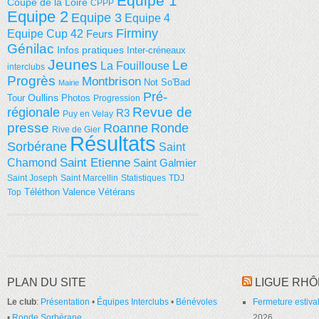
Equipe 1
Coupe de la Loire
CPPP
Equipe 2
Equipe 3
Equipe 4
Firminy
Equipe Cup 42
Feurs
Génilac
Infos pratiques
Inter-créneaux
Jeunes
Le
La Fouillouse
interclubs
Progrès
Montbrison
Not So'Bad
Mairie
Pré-
Tour
Oullins
Photos
Progression
régionale
Revue de
R3
Puy en Velay
presse
Roanne
Ronde
Rive de Gier
Résultats
Sorbérane
Saint
Saint Etienne
Chamond
Saint Galmier
Saint Joseph
Saint Marcellin
Statistiques
TDJ
Téléthon
Valence
Vétérans
Top
PLAN DU SITE
LIGUE RHÔ
Le club
:
Présentation
•
Équipes Interclubs
•
Bénévoles
Fermeture estival
•
Ronde Sorbérane
2026