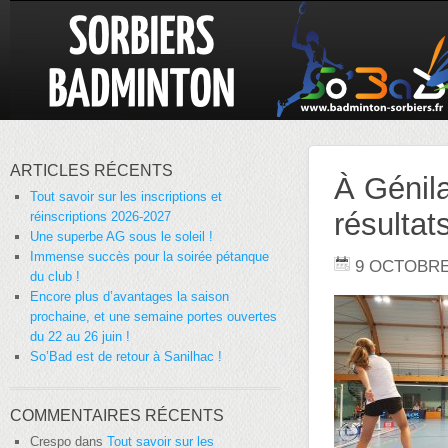
ARTICLES RÉCENTS
À Génila
Tout savoir sur les inscriptions et
résultat
réinscriptions 2026-2027
Une superbe AG sous le soleil !
Immense succès pour la soirée pétanque
9 OCTOBRE
du club !
Encore plus d’avantages la saison
prochaine, et une semaine portes ouvertes
du 22 au 26 juin !
So’Bad est de retour à Sanilhac !
COMMENTAIRES RÉCENTS
Crespo
dans
Tout savoir sur les