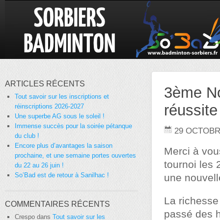
ARTICLES RÉCENTS
3ème No
Tout savoir sur les inscriptions et
réussite
réinscriptions 2026-2027
Une superbe AG sous le soleil !
Immense succès pour la soirée pétanque
29 OCTOBR
du club !
Encore plus d’avantages la saison
Merci à vou
prochaine, et une semaine portes ouvertes
tournoi les
du 22 au 26 juin !
So’Bad est de retour à Sanilhac !
une nouvelle
La richesse
COMMENTAIRES RÉCENTS
passé des h
Crespo
dans
Tout savoir sur les