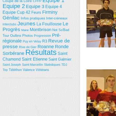
Equipe 1
Coupe de la Loire
CPPP
Equipe 2
Equipe 3
Equipe 4
Firminy
Equipe Cup 42
Feurs
Génilac
Infos pratiques
Inter-créneaux
Jeunes
Le
La Fouillouse
interclubs
Progrès
Montbrison
Not So'Bad
Mairie
Pré-
Tour
Oullins
Photos
Progression
régionale
Revue de
R3
Puy en Velay
presse
Roanne
Ronde
Rive de Gier
Résultats
Sorbérane
Saint
Saint Etienne
Chamond
Saint Galmier
Saint Joseph
Saint Marcellin
Statistiques
TDJ
Téléthon
Valence
Vétérans
Top