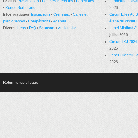
Le club
:
Présentation
•
Équipes Interclubs
•
Bénévoles
Fermeture estival
•
Ronde Sorbérane
2026
Infos pratiques
:
Inscriptions
•
Créneaux
•
Salles et
Circuit Elles Au
plan d\'accès
•
Compétitions
•
Agenda
étape du circuit !
Divers
:
Liens
•
FAQ
•
Sponsors
•
Ancien site
Label Minibad A
juillet 2026
Circuit TRJ 2026 
2026
Label Elles Au Ba
2026
Return to top of page