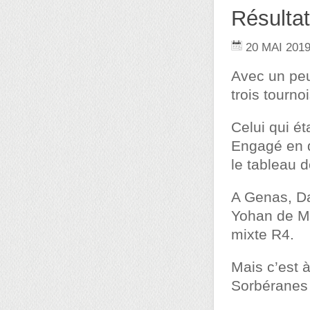
Résultat
20 MAI 201
Avec un peu
trois tourno
Celui qui ét
Engagé en d
le tableau 
A Genas, Da
Yohan de Mo
mixte R4.
Mais c’est 
Sorbéranes 