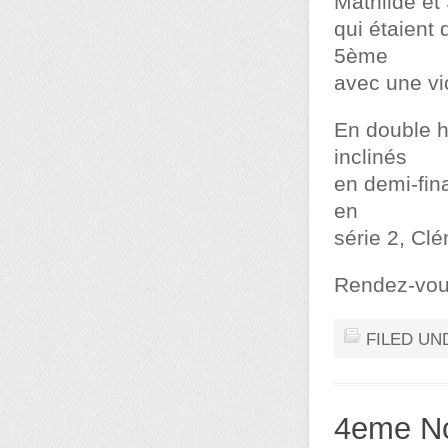
Mathilde et 
qui étaient 
5ème
avec une vic
En double h
inclinés
en demi-fin
en
série 2, Clé
Rendez-vous
FILED UN
4eme No