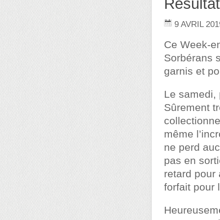
Résultat
9 AVRIL 201
Ce Week-end
Sorbérans s
garnis et p
Le samedi, 
Sûrement tro
collectionn
même l’incr
ne perd auc
pas en sorti
retard pour 
forfait pou
Heureusemen