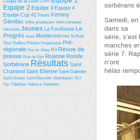
Equipe 1
Coupe de la Loire
CPPP
sorbérans ét
Equipe 2
Equipe 3
Equipe 4
Firminy
Equipe Cup 42
Feurs
Samedi, en 
Génilac
Infos pratiques
Inter-créneaux
Jeunes
dans sa
Le
La Fouillouse
interclubs
Progrès
Montbrison
série, s’est
Not So'Bad
Mairie
Pré-
Tour
Oullins
Photos
Progression
manches e
régionale
Revue de
R3
Puy en Velay
série 7. Ra
presse
Roanne
Ronde
Rive de Gier
Résultats
n’ont
Sorbérane
Saint
hélas rempo
Saint Etienne
Chamond
Saint Galmier
Saint Joseph
Saint Marcellin
Statistiques
TDJ
Téléthon
Valence
Vétérans
Top