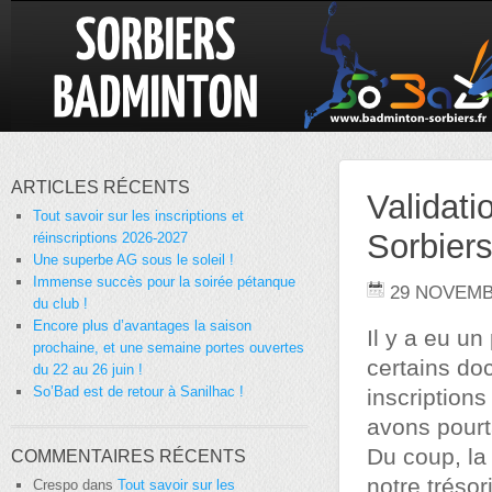
ARTICLES RÉCENTS
Validati
Tout savoir sur les inscriptions et
Sorbier
réinscriptions 2026-2027
Une superbe AG sous le soleil !
Immense succès pour la soirée pétanque
29 NOVEMB
du club !
Encore plus d’avantages la saison
Il y a eu un
prochaine, et une semaine portes ouvertes
certains do
du 22 au 26 juin !
So’Bad est de retour à Sanilhac !
inscription
avons pourt
Du coup, la 
COMMENTAIRES RÉCENTS
notre trésor
Crespo
dans
Tout savoir sur les