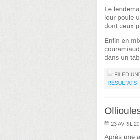
Le lendemai
leur poule 
dont ceux p
Enfin en mix
couramiaude
dans un tabl
FILED UN
RÉSULTATS
Ollioules
23 AVRIL 20
Après une a