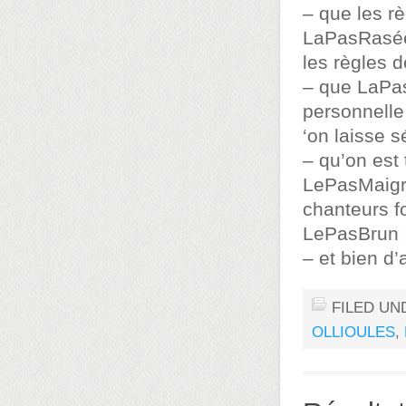
– que les r
LaPasRasée 
les règles d
– que LaPa
personnelle
‘on laisse s
– qu’on est
LePasMaigre,
chanteurs f
LePasBrun 
– et bien d’
FILED UN
OLLIOULES
,