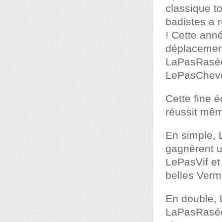
classique to
badistes a 
! Cette anné
déplacemen
LaPasRasée
LePasCheve
Cette fine 
réussit mêm
En simple,
gagnèrent u
LePasVif et
belles Vermo
En double,
LaPasRasée