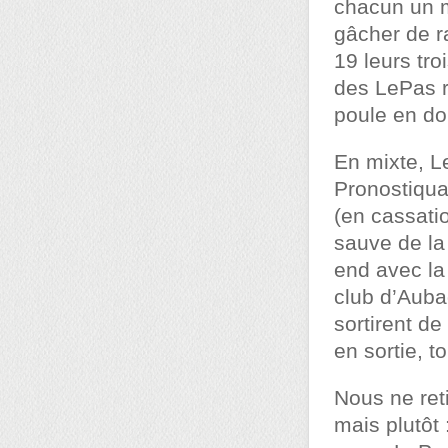
chacun un m
gâcher de r
19 leurs tr
des LePas ré
poule en do
En mixte, L
Pronostiquan
(en cassati
sauve de la
end avec la 
club d’Aub
sortirent de
en sortie,
Nous ne ret
mais plutôt 