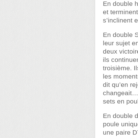
En double 
et terminent
s’inclinent e
En double S
leur sujet 
deux victoi
ils continu
troisième. 
les moments 
dit qu’en re
changeait… I
sets en pou
En double d
poule uniqu
une paire D7