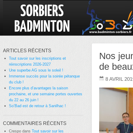
ARTICLES RÉCENTS
Nos jeu
Tout savoir sur les inscriptions et
de beaux
réinscriptions 2026-2027
Une superbe AG sous le soleil !
Immense succès pour la soirée pétanque
8 AVRIL 201
du club !
Encore plus d’avantages la saison
prochaine, et une semaine portes ouvertes
du 22 au 26 juin !
So’Bad est de retour à Sanilhac !
COMMENTAIRES RÉCENTS
Crespo
dans
Tout savoir sur les