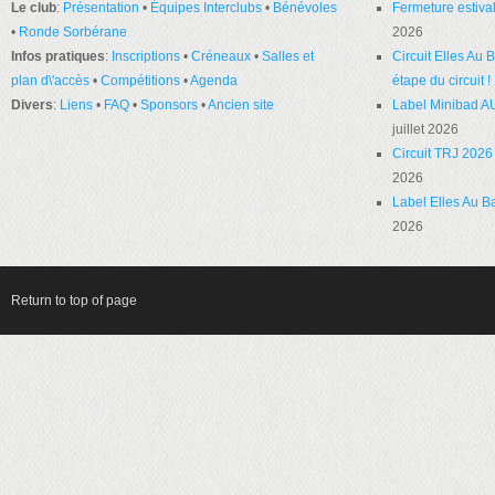
Le club
:
Présentation
•
Équipes Interclubs
•
Bénévoles
Fermeture estival
•
Ronde Sorbérane
2026
Infos pratiques
:
Inscriptions
•
Créneaux
•
Salles et
Circuit Elles Au
plan d\'accès
•
Compétitions
•
Agenda
étape du circuit !
Divers
:
Liens
•
FAQ
•
Sponsors
•
Ancien site
Label Minibad A
juillet 2026
Circuit TRJ 2026 
2026
Label Elles Au Ba
2026
Return to top of page