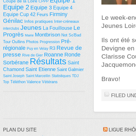
Equipe 1
Coupe de la Loire
CPPP
Equipe 2
Equipe 3
Equipe 4
Firminy
Equipe Cup 42
Feurs
Le week-end 
Génilac
Infos pratiques
Inter-créneaux
Jeunes Loir
Jeunes
Le
La Fouillouse
interclubs
Progrès
Montbrison
Not So'Bad
Mairie
Ils ont été 
Pré-
Tour
Oullins
Photos
Progression
régionale
Revue de
Devigne en 
R3
Puy en Velay
presse
Roanne
Ronde
Clarisse Co
Rive de Gier
Résultats
Sorbérane
Saint
Jacquemond
Saint Etienne
Chamond
Saint Galmier
Saint Joseph
Saint Marcellin
Statistiques
TDJ
Bravo!
Téléthon
Valence
Vétérans
Top
FILED UN
PLAN DU SITE
LIGUE RHÔ